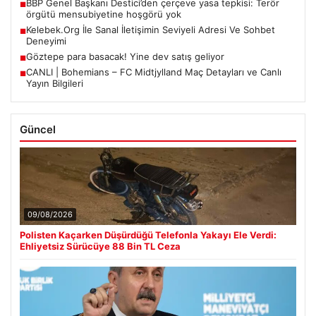
BBP Genel Başkanı Destici’den çerçeve yasa tepkisi: Terör
■
örgütü mensubiyetine hoşgörü yok
Kelebek.Org İle Sanal İletişimin Seviyeli Adresi Ve Sohbet
■
Deneyimi
Göztepe para basacak! Yine dev satış geliyor
■
CANLI | Bohemians – FC Midtjylland Maç Detayları ve Canlı
■
Yayın Bilgileri
Güncel
09/08/2026
Polisten Kaçarken Düşürdüğü Telefonla Yakayı Ele Verdi:
Ehliyetsiz Sürücüye 88 Bin TL Ceza