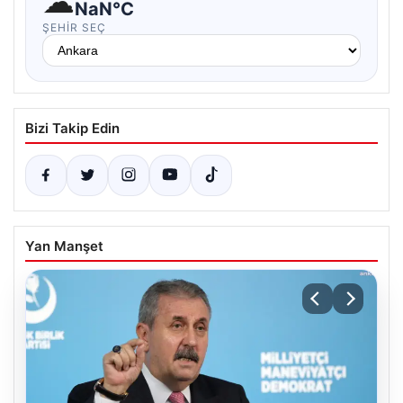
☁
NaN°C
ŞEHIR SEÇ
Bizi Takip Edin
Yan Manşet