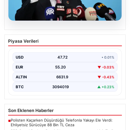
08.08.2026
BBP Genel Başkanı Destici’den çerçeve
Piyasa Verileri
yasa tepkisi: Terör örgütü
mensubiyetine hoşgörü yok
USD
47.72
• 0.01%
Büyük Birlik Partisi Genel Başkanı Mustafa Destici,
partisinin genel merkezinde düzenlediği basın
EUR
55.20
▼ -0.03%
toplantısında Meclis…
ALTIN
6631.9
▼ -0.43%
BTC
3094019
▲ +0.23%
Son Eklenen Haberler
Polisten Kaçarken Düşürdüğü Telefonla Yakayı Ele Verdi:
■
Ehliyetsiz Sürücüye 88 Bin TL Ceza