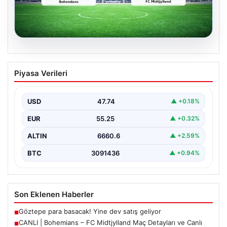
06.08.2026
CANLI | Bohemians – FC Midtjylland
Piyasa Verileri
Maç Detayları ve Canlı Yayın Bilgileri
İngilizce ve İrlanda futbolunun heyecan dolu iki ekibi, 6
Ağustos 2026 tarihinde Dublin’deki Dalymount…
USD
47.74
▲ +0.18%
EUR
55.25
▲ +0.32%
ALTIN
6660.6
▲ +2.59%
BTC
3091436
▲ +0.94%
Son Eklenen Haberler
Göztepe para basacak! Yine dev satış geliyor
■
CANLI | Bohemians – FC Midtjylland Maç Detayları ve Canlı
■