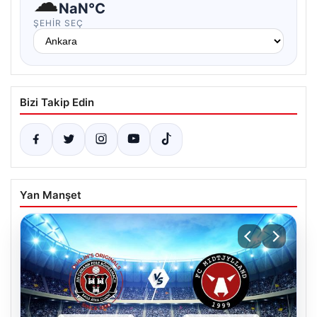
☁
NaN°C
ŞEHIR SEÇ
Bizi Takip Edin
Yan Manşet