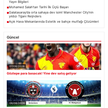
Yayın Bilgileri
Mohamed Salah’tan Tarihi İlk Üçlü Başarı
■
Galatasaray’da orta sahaya dev isim! Manchester City’nin
■
yıldızı Tijjani Reijnders
Açık Hava Mekanlarında Estetik ve bahçe mutfağı Çözümleri
■
Güncel
07/08/2026
Göztepe para basacak! Yine dev satış geliyor
06/08/2026