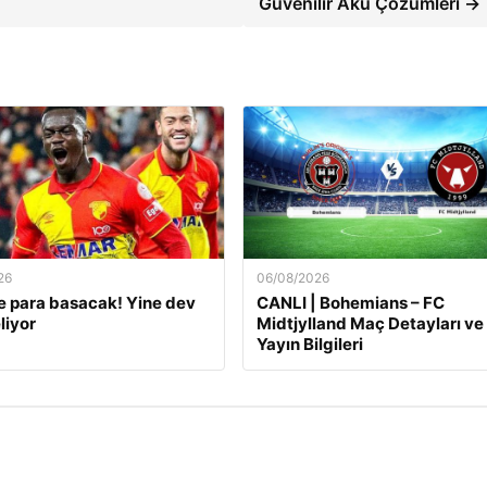
Güvenilir Akü Çözümleri →
26
06/08/2026
 para basacak! Yine dev
CANLI | Bohemians – FC
liyor
Midtjylland Maç Detayları ve
Yayın Bilgileri