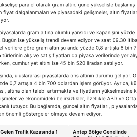
yükselişe paralel olarak gram altın, güne yükselişle başlamış
fiyat dalgalanmaları ve piyasadaki gelişmeler, altın fiyatlar
ıyor.
 piyasalarda gram altına olumlu yansıdı ve kapanışını yüzde 
i. Bugün ise yükseliş trendi devam ediyor ve saat 09.30 itiba
l verilere göre gram altın şu anda yüzde 0,8 artışla 6 bin 
türlerinin alış ve satış fiyatları da piyasa verilerinde yer alı
şırken, cumhuriyet altını ise 45 bin 520 liradan satılıyor.
aşında, uluslararası piyasalarda ons altının durumu geliyor. 
zde 0,7 artışla 4 bin 700 dolardan işlem görüyor. Ayrıca, kü
ası, altına olan talebi artırmakta ve fiyatların yükselmesine k
şmeler ve ekonomideki belirsizlikler, özellikle ABD ve Ort
canlı tutuyor. Bu bağlamda, güncel altın fiyatları, piyasalard
sıtan önemli göstergeler olmaya devam ediyor.
elen Trafik Kazasında 1
Antep Bölge Genelinde