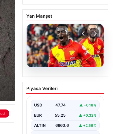
Yan Manşet
07.08.2026
Göztepe para basacak!
Piyasa Verileri
Yine dev satış geliyor
USD
47.74
▲ +0.18%
rest
EUR
55.25
▲ +0.32%
ALTIN
6660.6
▲ +2.59%