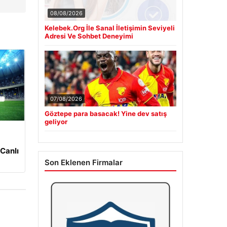
08/08/2026
Kelebek.Org İle Sanal İletişimin Seviyeli
Adresi Ve Sohbet Deneyimi
07/08/2026
Göztepe para basacak! Yine dev satış
geliyor
 Canlı
Son Eklenen Firmalar