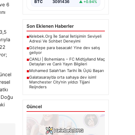
BTC
3091436
▲ +0.94%
 ve 6
ını
Son Eklenen Haberler
3,5
Kelebek.Org İle Sanal İletişimin Seviyeli
■
rıyla
Adresi Ve Sohbet Deneyimi
722
Göztepe para basacak! Yine dev satış
■
geliyor
yor;
CANLI | Bohemians – FC Midtjylland Maç
■
Detayları ve Canlı Yayın Bilgileri
Mohamed Salah’tan Tarihi İlk Üçlü Başarı
■
Güncel
Galatasaray’da orta sahaya dev isim!
■
resel
Manchester City’nin yıldızı Tijjani
Reijnders
atkı
a Doğu
aki
Güncel