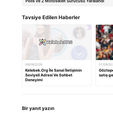
Polis ve 2 Motosiklet Sürücüsü Yaralandı
Tavsiye Edilen Haberler
08/08/2026
07/08/20
Kelebek.Org İle Sanal İletişimin
Göztepe
Seviyeli Adresi Ve Sohbet
satış ge
Deneyimi
Bir yanıt yazın