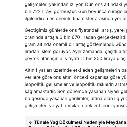
gelişmeleri yakından izliyor. Dün ons altındaki 
bin 722 lirayı görmüştür. Gün boyunca süregelen 
ilgilendiren en önemli dinamikler arasında yer al
Geçtiğimiz günlerde ons fiyatındaki artış, yerel
oranında artışla 6 bin 670 liradan gerçekleştird
gram altında önemli bir artış gözlemlendi. Günce
liradan işlem görüyor. Aynı zamanda, çeşitli altın 
çeyrek altın için alış fiyatı 11 bin 300 liraya ula
Altın fiyatları üzerinde etki eden gelişmelerin b
verilere göre ons altın, önceki kapanışa göre yü
jeopolitik gelişmeler ve jeopolitik risklerin artm
sağlamaktadır. Son dönemde yaşanan siyasi geli
bölgesinde yaşanan gerilimler, altına olan ilgiyi 
gelişmeleri ve yatırımcıların beklentilerini yan
← Tünele Yağ Dökülmesi Nedeniyle Meydana G