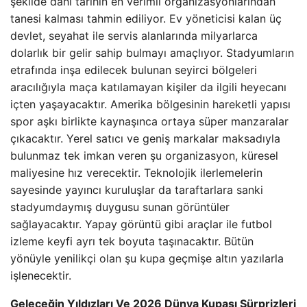
şekilde dahi tarihin en verimli organizasyonlarından
tanesi kalması tahmin ediliyor. Ev yöneticisi kalan üç
devlet, seyahat ile servis alanlarında milyarlarca
dolarlık bir gelir sahip bulmayı amaçlıyor. Stadyumların
etrafında inşa edilecek bulunan seyirci bölgeleri
aracılığıyla maça katılamayan kişiler da ilgili heyecanı
içten yaşayacaktır. Amerika bölgesinin hareketli yapısı
spor aşkı birlikte kaynaşınca ortaya süper manzaralar
çıkacaktır. Yerel satıcı ve geniş markalar maksadıyla
bulunmaz tek imkan veren şu organizasyon, küresel
maliyesine hız verecektir. Teknolojik ilerlemelerin
sayesinde yayıncı kuruluşlar da taraftarlara sanki
stadyumdaymış duygusu sunan görüntüler
sağlayacaktır. Yapay görüntü gibi araçlar ile futbol
izleme keyfi ayrı tek boyuta taşınacaktır. Bütün
yönüyle yenilikçi olan şu kupa geçmişe altın yazılarla
işlenecektir.
Geleceğin Yıldızları Ve 2026 Dünya Kupası Sürprizleri