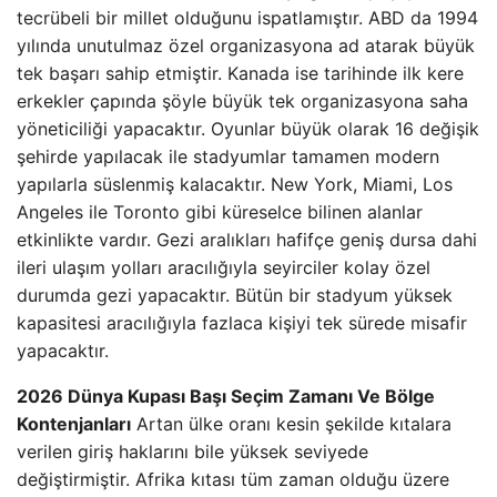
tecrübeli bir millet olduğunu ispatlamıştır. ABD da 1994
yılında unutulmaz özel organizasyona ad atarak büyük
tek başarı sahip etmiştir. Kanada ise tarihinde ilk kere
erkekler çapında şöyle büyük tek organizasyona saha
yöneticiliği yapacaktır. Oyunlar büyük olarak 16 değişik
şehirde yapılacak ile stadyumlar tamamen modern
yapılarla süslenmiş kalacaktır. New York, Miami, Los
Angeles ile Toronto gibi küreselce bilinen alanlar
etkinlikte vardır. Gezi aralıkları hafifçe geniş dursa dahi
ileri ulaşım yolları aracılığıyla seyirciler kolay özel
durumda gezi yapacaktır. Bütün bir stadyum yüksek
kapasitesi aracılığıyla fazlaca kişiyi tek sürede misafir
yapacaktır.
2026 Dünya Kupası Başı Seçim Zamanı Ve Bölge
Kontenjanları
Artan ülke oranı kesin şekilde kıtalara
verilen giriş haklarını bile yüksek seviyede
değiştirmiştir. Afrika kıtası tüm zaman olduğu üzere