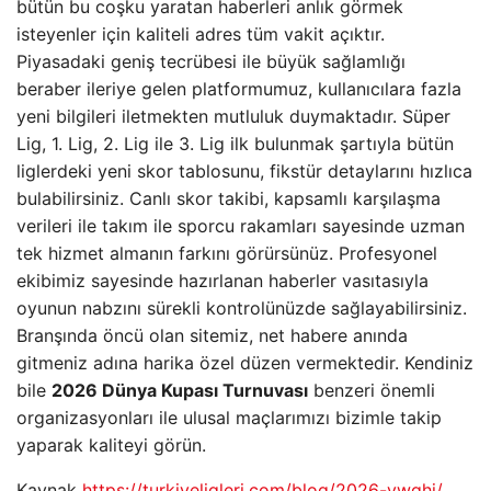
bütün bu coşku yaratan haberleri anlık görmek
isteyenler için kaliteli adres tüm vakit açıktır.
Piyasadaki geniş tecrübesi ile büyük sağlamlığı
beraber ileriye gelen platformumuz, kullanıcılara fazla
yeni bilgileri iletmekten mutluluk duymaktadır. Süper
Lig, 1. Lig, 2. Lig ile 3. Lig ilk bulunmak şartıyla bütün
liglerdeki yeni skor tablosunu, fikstür detaylarını hızlıca
bulabilirsiniz. Canlı skor takibi, kapsamlı karşılaşma
verileri ile takım ile sporcu rakamları sayesinde uzman
tek hizmet almanın farkını görürsünüz. Profesyonel
ekibimiz sayesinde hazırlanan haberler vasıtasıyla
oyunun nabzını sürekli kontrolünüzde sağlayabilirsiniz.
Branşında öncü olan sitemiz, net habere anında
gitmeniz adına harika özel düzen vermektedir. Kendiniz
bile
2026 Dünya Kupası Turnuvası
benzeri önemli
organizasyonları ile ulusal maçlarımızı bizimle takip
yaparak kaliteyi görün.
Kaynak
https://turkiyeligleri.com/blog/2026-ywghj/