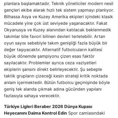
planlara başlamaktadır. Teknik yöneticiler modern nesil
gençleri ekibe alarak hızlı tek sistem yapmayı planlıyor.
Bilhassa Asya ve Kuzey Amerika ekipleri içindeki klasik
mücadele yine çok üst seviyede yaşanacaktır. Fakat
Okyanusya ve Kuzey alanından katılacak beklenmedik
takımlar bile favori bilinen devleri terletebilir. Artan
oyun sayısı sebebiyle takım genişliği fazla büyük bir
değer taşıyacaktır. Alternatif futbolcuların kalitesi
büyük dönemde şampiyonu çizen esas faktör
sayılacaktır. Problemler ayrıca ceza vaziyetleri
ekiplerin şansını direkt belirleyecektir. Şu sebeple
taktik grupların çizeceği kesin strateji kritik noktada
anlam içermektedir. Bütün futbolcu geçmişinde böyle
geniş tek alanda çıkmak adına gücünden yapılanı
fazlasıyla sahaya verecektir.
Türkiye Ligleri Beraber 2026 Dünya Kupası
Heyecanını Daima Kontrol Edin
Spor camiasındaki