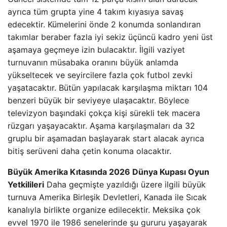
ayrıca tüm grupta yine 4 takım kıyasıya savaş
edecektir. Kümelerini önde 2 konumda sonlandıran
takımlar beraber fazla iyi sekiz üçüncü kadro yeni üst
aşamaya geçmeye izin bulacaktır. İlgili vaziyet
turnuvanın müsabaka oranını büyük anlamda
yükseltecek ve seyircilere fazla çok futbol zevki
yaşatacaktır. Bütün yapılacak karşılaşma miktarı 104
benzeri büyük bir seviyeye ulaşacaktır. Böylece
televizyon başındaki çokça kişi sürekli tek macera
rüzgarı yaşayacaktır. Aşama karşılaşmaları da 32
gruplu bir aşamadan başlayarak start alacak ayrıca
bitiş serüveni daha çetin konuma olacaktır.
Büyük Amerika Kıtasında 2026 Dünya Kupası Oyun
Yetkilileri
Daha geçmişte yazıldığı üzere ilgili büyük
turnuva Amerika Birleşik Devletleri, Kanada ile Sıcak
kanalıyla birlikte organize edilecektir. Meksika çok
evvel 1970 ile 1986 senelerinde şu gururu yaşayarak