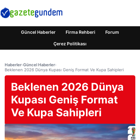
Güncel Haberler
Firma Rehberi
Forum
Çerez Politikası
Haberler
›
Güncel Haberler
›
Beklenen 2026 Dünya Kupası Geniş Format Ve Kupa Sahipleri
Beklenen 2026 Dünya
Kupası Geniş Format
Ve Kupa Sahipleri