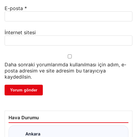
E-posta
*
İnternet sitesi
Daha sonraki yorumlarımda kullanılması için adım, e-
posta adresim ve site adresim bu tarayıcıya
kaydedilsin.
Hava Durumu
Ankara