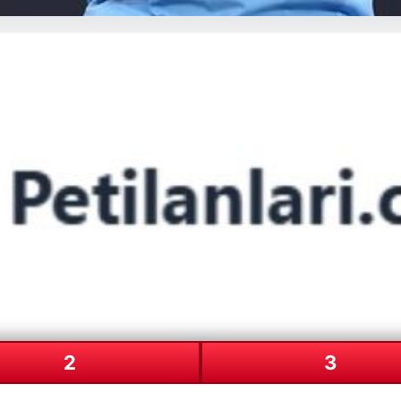
ya dev isim! Manchester City’nin
2
3