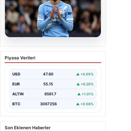
04.08.2026
Galatasaray’da orta sahaya dev
Piyasa Verileri
isim! Manchester City’nin yıldızı
Tijjani Reijnders
USD
47.60
▲ +0.05%
EUR
55.15
▲ +0.20%
ALTIN
6561.7
▲ +1.01%
BTC
3067256
▲ +0.56%
Son Eklenen Haberler