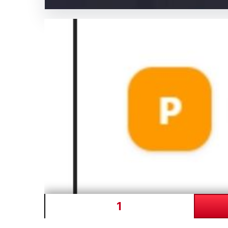
Medya
SICAK HABER
GÜNCEL HABERLER
0 YORUM
04.08.2026
Galatasaray’da orta saha
Tijjani Reijnders
1