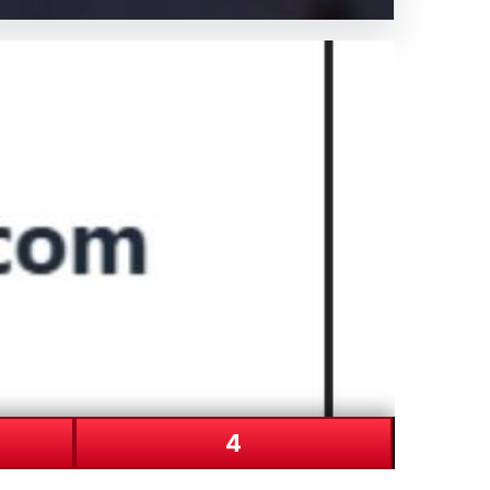
 yıldızı
4