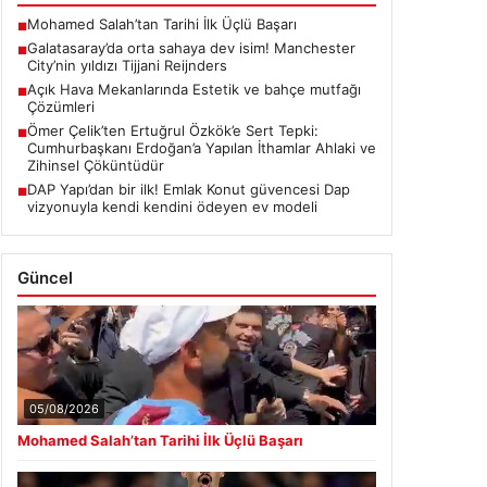
Mohamed Salah’tan Tarihi İlk Üçlü Başarı
■
Galatasaray’da orta sahaya dev isim! Manchester
■
City’nin yıldızı Tijjani Reijnders
Açık Hava Mekanlarında Estetik ve bahçe mutfağı
■
Çözümleri
Ömer Çelik’ten Ertuğrul Özkök’e Sert Tepki:
■
Cumhurbaşkanı Erdoğan’a Yapılan İthamlar Ahlaki ve
Zihinsel Çöküntüdür
DAP Yapı’dan bir ilk! Emlak Konut güvencesi Dap
■
vizyonuyla kendi kendini ödeyen ev modeli
Güncel
05/08/2026
Mohamed Salah’tan Tarihi İlk Üçlü Başarı