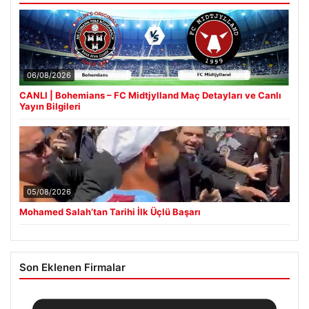
06/08/2026
CANLI | Bohemians – FC Midtjylland Maç Detayları ve Canlı
Yayın Bilgileri
05/08/2026
Mohamed Salah’tan Tarihi İlk Üçlü Başarı
Son Eklenen Firmalar