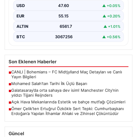
USD
47.60
▲ +0.05%
EUR
55.15
▲ +0.20%
ALTIN
6561.7
▲ +1.01%
BTC
3067256
▲ +0.56%
Son Eklenen Haberler
CANLI | Bohemians – FC Midtjylland Maç Detayları ve Canlı
■
Yayın Bilgileri
Mohamed Salah’tan Tarihi İlk Üçlü Başarı
■
Galatasaray’da orta sahaya dev isim! Manchester City’nin
■
yıldızı Tijjani Reijnders
Açık Hava Mekanlarında Estetik ve bahçe mutfağı Çözümleri
■
Ömer Çelik’ten Ertuğrul Özkök’e Sert Tepki: Cumhurbaşkanı
■
Erdoğan’a Yapılan İthamlar Ahlaki ve Zihinsel Çöküntüdür
Güncel