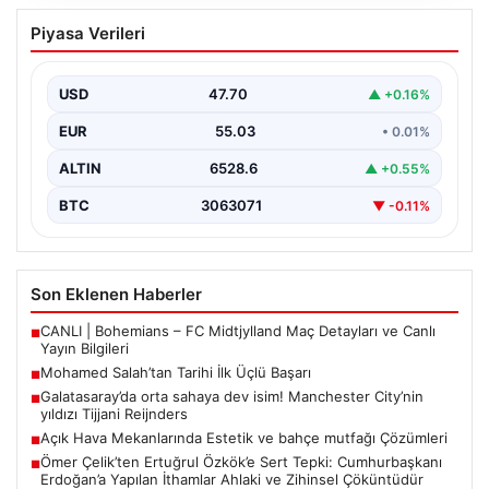
Mohamed Salah’tan Tarihi İlk Üçlü
Piyasa Verileri
Başarı
Filipinlerli yıldız futbolcu Mohamed Salah, kariyerinde
önemli bir dönüm noktasına imza attı. Takımının
USD
47.70
▲ +0.16%
hücum…
EUR
55.03
• 0.01%
ALTIN
6528.6
▲ +0.55%
BTC
3063071
▼ -0.11%
Son Eklenen Haberler
CANLI | Bohemians – FC Midtjylland Maç Detayları ve Canlı
■
Yayın Bilgileri
Mohamed Salah’tan Tarihi İlk Üçlü Başarı
■
Galatasaray’da orta sahaya dev isim! Manchester City’nin
■
yıldızı Tijjani Reijnders
Açık Hava Mekanlarında Estetik ve bahçe mutfağı Çözümleri
■
Ömer Çelik’ten Ertuğrul Özkök’e Sert Tepki: Cumhurbaşkanı
■
Erdoğan’a Yapılan İthamlar Ahlaki ve Zihinsel Çöküntüdür