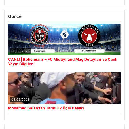
Güncel
06/08/2026
CANLI | Bohemians – FC Midtjylland Maç Detayları ve Canlı
Yayın Bilgileri
05/08/2026
Mohamed Salah’tan Tarihi İlk Üçlü Başarı