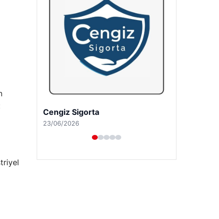
n
:
Hastaş Beton
26/05/2026
triyel