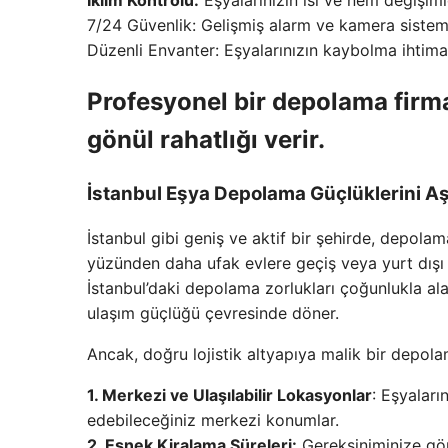
7/24 Güvenlik: Gelişmiş alarm ve kamera sistemleri
Düzenli Envanter: Eşyalarınızın kaybolma ihtimal
Profesyonel bir depolama firmas
gönül rahatlığı verir.
İstanbul Eşya Depolama Güçlüklerini A
İstanbul gibi geniş ve aktif bir şehirde, depola
yüzünden daha ufak evlere geçiş veya yurt dışı 
İstanbul’daki depolama zorlukları çoğunlukla alan
ulaşım güçlüğü çevresinde döner.
Ancak, doğru lojistik altyapıya malik bir depolama
1. Merkezi ve Ulaşılabilir Lokasyonlar
: Eşyaları
edebileceğiniz merkezi konumlar.
2. Esnek Kiralama Süreleri:
Gereksiniminize gör