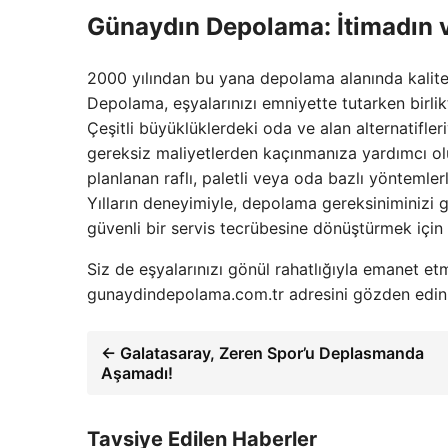
Günaydın Depolama: İtimadın ve
2000 yılından bu yana depolama alanında kalite
Depolama, eşyalarınızı emniyette tutarken birlikte 
Çeşitli büyüklüklerdeki oda ve alan alternatifler
gereksiz maliyetlerden kaçınmanıza yardımcı olu
planlanan raflı, paletli veya oda bazlı yöntemler
Yılların deneyimiyle, depolama gereksiniminizi g
güvenli bir servis tecrübesine dönüştürmek için
Siz de eşyalarınızı gönül rahatlığıyla emanet et
gunaydindepolama.com.tr adresini gözden edin v
← Galatasaray, Zeren Spor’u Deplasmanda
Aşamadı!
Tavsiye Edilen Haberler