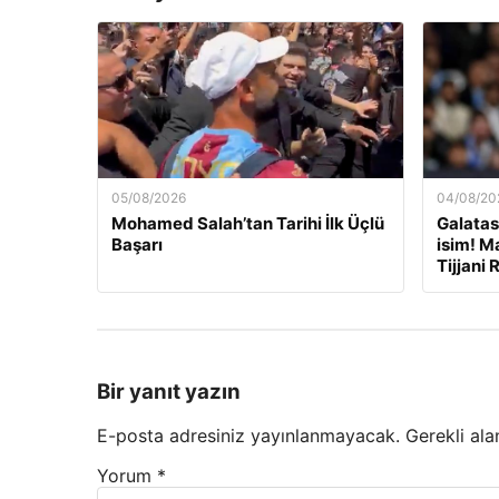
05/08/2026
04/08/20
Mohamed Salah’tan Tarihi İlk Üçlü
Galatas
Başarı
isim! Ma
Tijjani 
Bir yanıt yazın
E-posta adresiniz yayınlanmayacak.
Gerekli ala
Yorum
*