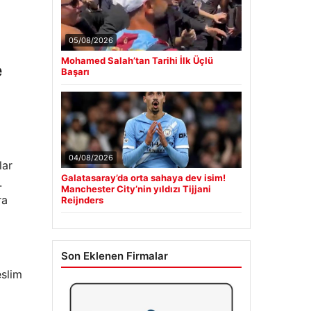
05/08/2026
Mohamed Salah’tan Tarihi İlk Üçlü
e
Başarı
04/08/2026
lar
Galatasaray’da orta sahaya dev isim!
.
Manchester City’nin yıldızı Tijjani
ra
Reijnders
Son Eklenen Firmalar
eslim