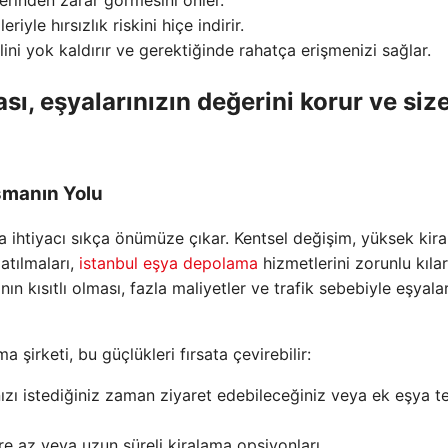
yle hırsızlık riskini hiçe indirir.
ini yok kaldırır ve gerektiğinde rahatça erişmenizi sağlar.
ı, eşyalarınızın değerini korur ve siz
şmanın Yolu
ma ihtiyacı sıkça önümüze çıkar. Kentsel değişim, yüksek kira
atılmaları,
istanbul eşya depolama
hizmetlerini zorunlu kılar
ın kısıtlı olması, fazla maliyetler ve trafik sebebiyle eşyala
 şirketi, bu güçlükleri fırsata çevirebilir:
nızı istediğiniz zaman ziyaret edebileceğiniz veya ek eşya t
e az veya uzun süreli kiralama opsiyonları.