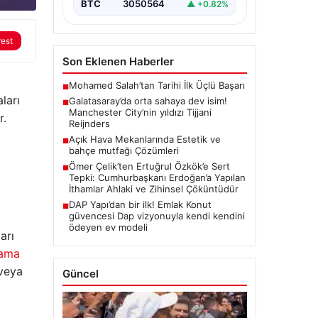
BTC
3050564
▲ +0.82%
rest
Son Eklenen Haberler
Mohamed Salah’tan Tarihi İlk Üçlü Başarı
■
ları
Galatasaray’da orta sahaya dev isim!
■
Manchester City’nin yıldızı Tijjani
r.
Reijnders
Açık Hava Mekanlarında Estetik ve
■
bahçe mutfağı Çözümleri
Ömer Çelik’ten Ertuğrul Özkök’e Sert
■
Tepki: Cumhurbaşkanı Erdoğan’a Yapılan
İthamlar Ahlaki ve Zihinsel Çöküntüdür
DAP Yapı’dan bir ilk! Emlak Konut
■
güvencesi Dap vizyonuyla kendi kendini
ödeyen ev modeli
arı
lama
 veya
Güncel