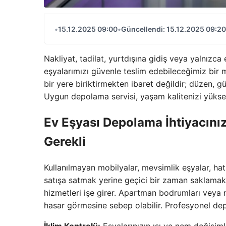
•
15.12.2025 09:00
•
Güncellendi: 15.12.2025 09:20
Nakliyat, tadilat, yurtdışına gidiş veya yalnız
eşyalarımızı güvenle teslim edebileceğimiz bir
bir yere biriktirmekten ibaret değildir; düzen, güv
Uygun depolama servisi, yaşam kalitenizi yükselt
Ev Eşyası Depolama İhtiyacını
Gerekli
Kullanılmayan mobilyalar, mevsimlik eşyalar, ha
satışa satmak yerine geçici bir zaman saklamak
hizmetleri işe girer. Apartman bodrumları veya 
hasar görmesine sebep olabilir. Profesyonel dep
İklim Kontrolü:
Eşyalarınızın ısı ve nem değişiml