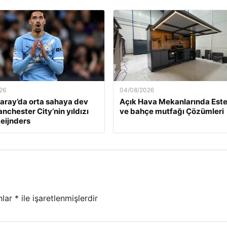
26
04/08/2026
aray’da orta sahaya dev
Açık Hava Mekanlarında Este
nchester City’nin yıldızı
ve bahçe mutfağı Çözümleri
Reijnders
nlar
*
ile işaretlenmişlerdir