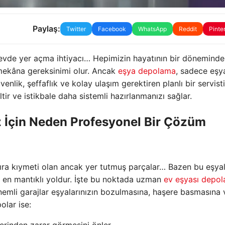
Paylaş:
Twitter
Facebook
WhatsApp
Reddit
Pinte
ca evde yer açma ihtiyacı… Hepimizin hayatının bir döneminde
 mekâna gereksinimi olur. Ancak
eşya depolama
, sadece eşya
enlik, şeffaflık ve kolay ulaşım gerektiren planlı bir servisti
ir ve istikbale daha sistemli hazırlanmanızı sağlar.
z İçin Neden Profesyonel Bir Çözüm
tıra kıymeti olan ancak yer tutmuş parçalar… Bazen bu eşyal
 en mantıklı yoldur. İşte bu noktada uzman
ev eşyası depo
nemli garajlar eşyalarınızın bozulmasına, haşere basmasına
olar ise:
erinden zarar görmesini önler.