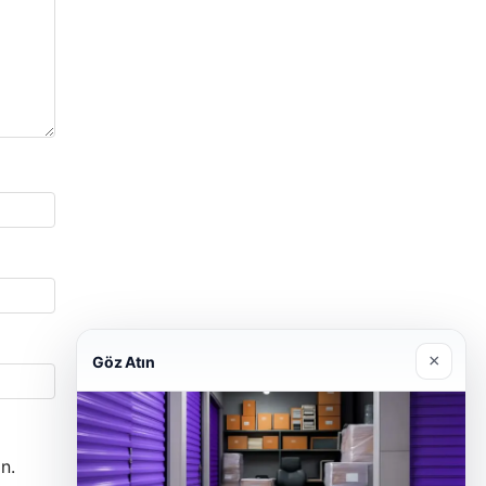
×
Göz Atın
n.