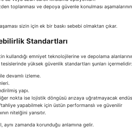
izden toplanması ve depoya güvenle konulması aşamalarının
şaması sizin için ek bir baskı sebebi olmaktan çıkar.
ilirlik Standartları
tin kullandığı emniyet teknolojilerine ve depolama alanlarını
esislerinde yüksek güvenlik standartları şunları içermelidir
le devamlı izleme.
leri.
dirilmiş yapı.
diğer nokta ise lojistik döngüsü arızaya uğratmayacak endüs
a/tahliye yapabilmek için üstün performanslı ve güvenilir
nın nitelğini yansıtır.
ğil, aynı zamanda korunduğu anlamına gelir.