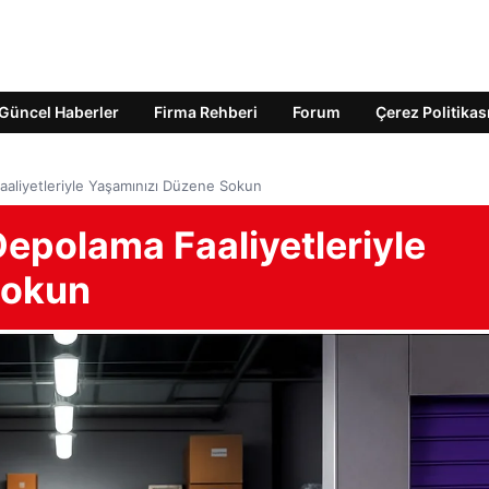
Güncel Haberler
Firma Rehberi
Forum
Çerez Politikas
aaliyetleriyle Yaşamınızı Düzene Sokun
Depolama Faaliyetleriyle
Sokun