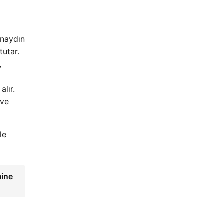
ünaydın
tutar.
,
alır.
 ve
le
mine