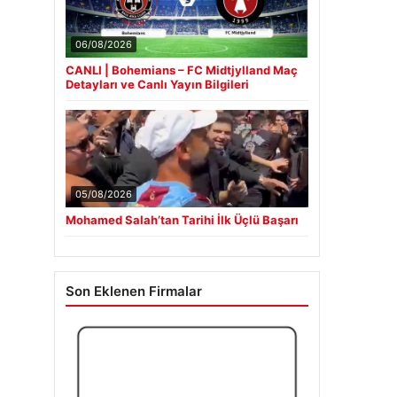
06/08/2026
CANLI | Bohemians – FC Midtjylland Maç
Detayları ve Canlı Yayın Bilgileri
05/08/2026
Mohamed Salah’tan Tarihi İlk Üçlü Başarı
Son Eklenen Firmalar