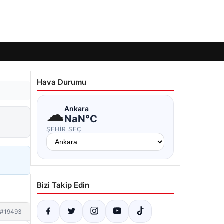
ı
Hava Durumu
☁
Ankara
NaN°C
ŞEHIR SEÇ
Bizi Takip Edin
#19493