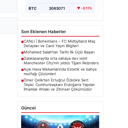
BTC
3063071
▼ -0.11%
Son Eklenen Haberler
CANLI | Bohemians – FC Midtjylland Maç
■
Detayları ve Canlı Yayın Bilgileri
Mohamed Salah’tan Tarihi İlk Üçlü Başarı
■
Galatasaray’da orta sahaya dev isim!
■
Manchester City’nin yıldızı Tijjani Reijnders
Açık Hava Mekanlarında Estetik ve bahçe
■
mutfağı Çözümleri
Ömer Çelik’ten Ertuğrul Özkök’e Sert
■
Tepki: Cumhurbaşkanı Erdoğan’a Yapılan
İthamlar Ahlaki ve Zihinsel Çöküntüdür
Güncel