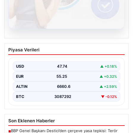
08.08.2026
Kelebek.Org İle Sanal İletişimin Seviyeli
Piyasa Verileri
Adresi Ve Sohbet Deneyimi
Sanal ortamında insanların seviyeli bir şekilde irtibat
oluşturması büyük bir hassasiyet ifade etmektedir.
USD
47.74
▲ +0.18%
Halen…
EUR
55.25
▲ +0.32%
ALTIN
6660.6
▲ +2.59%
BTC
3087292
▼ -0.12%
Son Eklenen Haberler
BBP Genel Başkanı Destici’den çerçeve yasa tepkisi: Terör
■