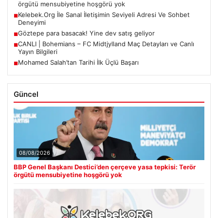
örgütü mensubiyetine hoşgörü yok
Kelebek.Org İle Sanal İletişimin Seviyeli Adresi Ve Sohbet
■
Deneyimi
Göztepe para basacak! Yine dev satış geliyor
■
CANLI | Bohemians – FC Midtjylland Maç Detayları ve Canlı
■
Yayın Bilgileri
Mohamed Salah’tan Tarihi İlk Üçlü Başarı
■
Güncel
08/08/2026
BBP Genel Başkanı Destici’den çerçeve yasa tepkisi: Terör
örgütü mensubiyetine hoşgörü yok