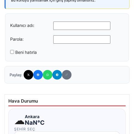
Bu konuyu yanıtlamak için giriş yapmış olmalısınız.
Kullanıcı adı:
Parola:
Beni hatırla
Paylaş:
Hava Durumu
☁
Ankara
NaN°C
ŞEHIR SEÇ