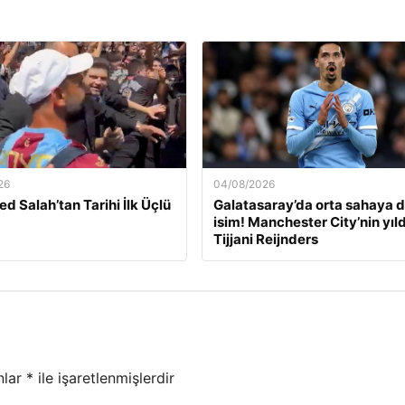
26
04/08/2026
 Salah’tan Tarihi İlk Üçlü
Galatasaray’da orta sahaya 
isim! Manchester City’nin yıld
Tijjani Reijnders
nlar
*
ile işaretlenmişlerdir