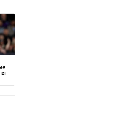
dev
ızı