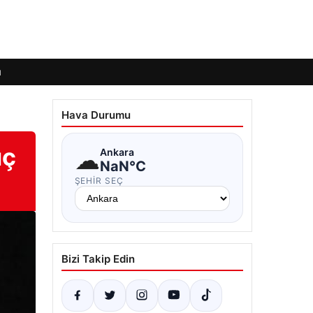
ı
Hava Durumu
ıç
☁
Ankara
NaN°C
ŞEHIR SEÇ
Bizi Takip Edin