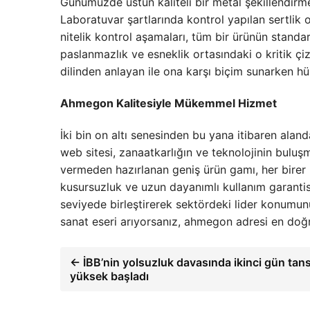
Günümüzde üstün kaliteli bir metal şekillendirme 
Laboratuvar şartlarında kontrol yapılan sertlik o
nitelik kontrol aşamaları, tüm bir ürünün standard
paslanmazlık ve esneklik ortasındaki o kritik çi
dilinden anlayan ile ona karşı biçim sunarken hü
Ahmegon Kalitesiyle Mükemmel Hizmet
İki bin on altı senesinden bu yana itibaren aland
web sitesi, zanaatkarlığın ve teknolojinin bulu
vermeden hazırlanan geniş ürün gamı, her birer k
kusursuzluk ve uzun dayanımlı kullanım garantisi
seviyede birleştirerek sektördeki lider konumu
sanat eseri arıyorsanız, ahmegon adresi en doğru
← İBB’nin yolsuzluk davasında ikinci gün tan
yüksek başladı