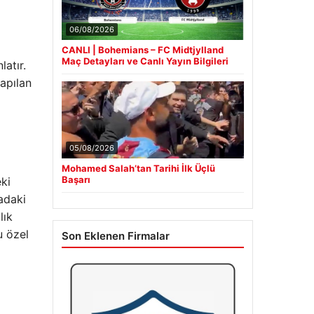
06/08/2026
CANLI | Bohemians – FC Midtjylland
Maç Detayları ve Canlı Yayın Bilgileri
latır.
yapılan
05/08/2026
Mohamed Salah’tan Tarihi İlk Üçlü
Başarı
ki
adaki
lık
u özel
Son Eklenen Firmalar