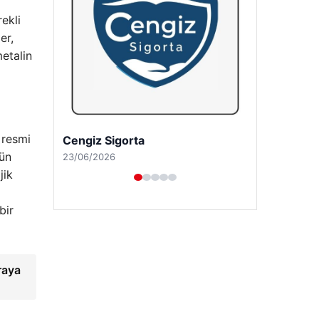
ekli
er,
metalin
 resmi
Hastaş Beton
dün
26/05/2026
jik
bir
raya