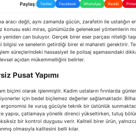
Paylaş:
Twitter
Facebook
WhatsApp
Reddit
Pinte
ma aracı değil, aynı zamanda gücün, zarafetin ile ustalığın e
 söz konusu eski miras, günümüzde geleneksel yöntemlerin 
e yeniden can buluyor. Gerçek birer eser parçası niteliği taş
 bilgisi ve senelerin getirdiği birer el mahareti gerektirir. Te
işlem süreçlerindeki hassasiyet ile polisaj aşamasındaki dikk
evsel açıdan mükemmelliğini belirler.
siz Pusat Yapımı
m biçimi olarak işlenmiştir. Kadim ustaların fırınlarda günle
iyonerler için bedel biçilemez değerler sağlamaktadır. Bilh
 ergonomisi ile vuruş gücüyle teknik bir üstünlük sunmaktad
e yapısı, çatlamaya yönelik direnci yükseltirken, tutuş bö
siksiz bir kontrol duygusu verir. Kaliteli birer ürün, yalnızca
ış olmasıyla kalitesini belli kılar.