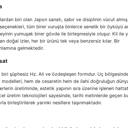
a
ardan biri olan Japon sanatı, sabır ve disiplinin vücut almış
seçenekleri, tüm birer vuruşta binlerce senelik bir öyküyü an
eyinin yumuşak birer gövde ile birleşmesiyle oluşur. Kil ile 
doğal izler, her bir ürünü tek veya benzersiz kılar. Bir
anlamına gelmektedir.
sat
 biri şüphesiz Hz. Ali ve özdeşleşen formdur. Uç bölgesinde
r
modelleri, hem de cesaretin hem de ilahi doğruluğun düny
rlerin üretiminde, estetik yapının sıra üzerine işlenen hattat
ncel üretim teknolojileri sayesinde, tarihi metinlerde geçen b
la birleştirilerek yarınki nesillere taşınmaktadır.