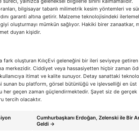
süreci, yalnızca geleneksel bilgilerle sınırlı kalmamalıdır.
ranları, bilgisayar tabanlı milimetrik kesim yöntemleri ve sür
ını garanti altına getirir. Malzeme teknolojisindeki ilerlemel
zgiyi oluşturmayı mümkün sağlıyor. Hakiki birer zanaatkar, 
met duyan kişidir.
a fark oluşturan KılıçEvi geleneğini bir ileri seviyeye getiren
şma merkezidir. Ciddiyet veya hassasiyetten hiçbir zaman ö
ullanıcıya itimat ve kalite sunuyor. Detay sanattaki teknolo
 sunan bu platform, görsel bütünlüğü ve işlevselliği en üst
nu her geçen zaman güçlendirmektedir. Şayet siz de gerçek 
 tercih olacaktır.
siyon
Cumhurbaşkanı Erdoğan, Zelenski ile Bir A
Geldi →