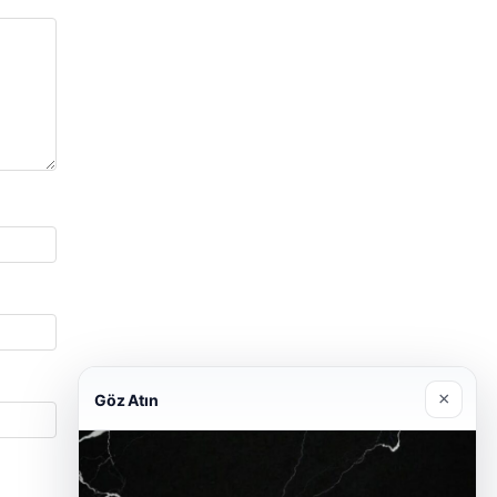
×
Göz Atın