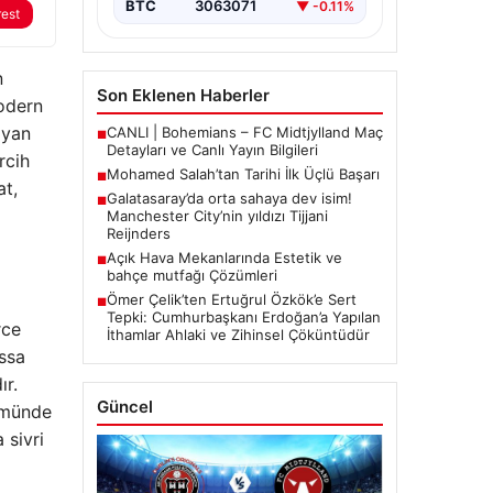
BTC
3063071
▼ -0.11%
rest
n
Son Eklenen Haberler
modern
ıyan
CANLI | Bohemians – FC Midtjylland Maç
■
Detayları ve Canlı Yayın Bilgileri
rcih
Mohamed Salah’tan Tarihi İlk Üçlü Başarı
■
at,
Galatasaray’da orta sahaya dev isim!
■
Manchester City’nin yıldızı Tijjani
Reijnders
Açık Hava Mekanlarında Estetik ve
■
bahçe mutfağı Çözümleri
Ömer Çelik’ten Ertuğrul Özkök’e Sert
■
Tepki: Cumhurbaşkanı Erdoğan’a Yapılan
rce
İthamlar Ahlaki ve Zihinsel Çöküntüdür
assa
ır.
Güncel
lümünde
 sivri