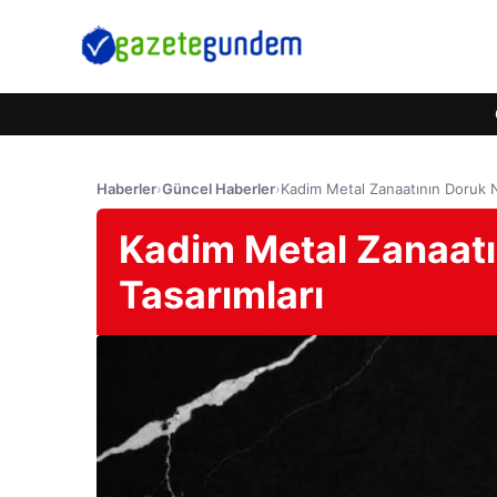
Haberler
›
Güncel Haberler
›
Kadim Metal Zanaatının Doruk No
Kadim Metal Zanaatın
Tasarımları