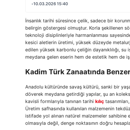
•
10.03.2026 15:40
İnsanlık tarihi süresince çelik, sadece bir korun
belirgin göstergesi olmuştur. Korla şekillenen
teknoloji disiplinleriyle harmanlanması sayesind
kesici aletlerin üretimi, yüksek düzeyde metalurji
edilen yüksek karbonlu çeliğin dayanıklılığı, su 
meydana gelen eserin hem de estetik hem de işl
Kadim Türk Zanaatında Benzer
Anadolu kültüründe savaş kültürü, sanki bir yaşa
döverek meydana getirdiği yapılar, şu an koleks
kavisli formlarıyla tanınan tarihi
kılıç
tasarımları,
Üretim safhasında kullanılan malzemenin tekdüz
istifade yol alınan natürel malzemeler sahibine ek
olmasıyla değil, denge noktasının doğru hesaplanm