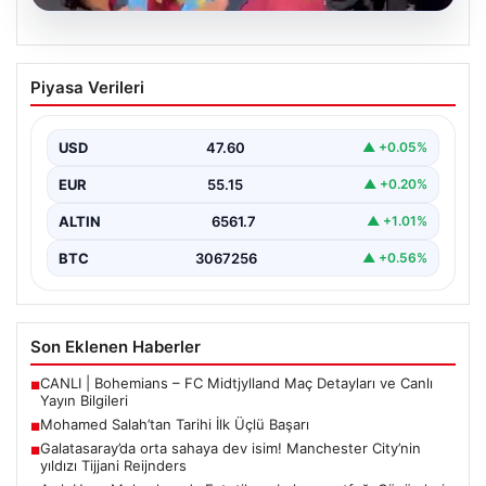
04.08.2026
Galatasaray’da orta sahaya dev isim!
Piyasa Verileri
Manchester City’nin yıldızı Tijjani
Reijnders
USD
47.60
▲ +0.05%
EUR
55.15
▲ +0.20%
ALTIN
6561.7
▲ +1.01%
BTC
3067256
▲ +0.56%
Son Eklenen Haberler
CANLI | Bohemians – FC Midtjylland Maç Detayları ve Canlı
■
Yayın Bilgileri
Mohamed Salah’tan Tarihi İlk Üçlü Başarı
■
Galatasaray’da orta sahaya dev isim! Manchester City’nin
■
yıldızı Tijjani Reijnders