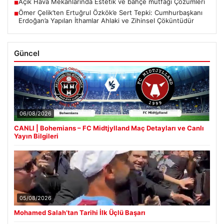
Açık Hava Mekanlarında Estetik ve bahçe mutfağı Çözümleri
■
Ömer Çelik’ten Ertuğrul Özkök’e Sert Tepki: Cumhurbaşkanı
■
Erdoğan’a Yapılan İthamlar Ahlaki ve Zihinsel Çöküntüdür
Güncel
06/08/2026
CANLI | Bohemians – FC Midtjylland Maç Detayları ve Canlı
Yayın Bilgileri
05/08/2026
Mohamed Salah’tan Tarihi İlk Üçlü Başarı