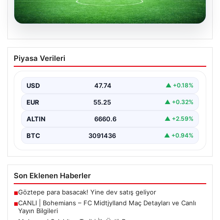
06.08.2026
CANLI | Bohemians – FC Midtjylland
Piyasa Verileri
Maç Detayları ve Canlı Yayın Bilgileri
İngilizce ve İrlanda futbolunun heyecan dolu iki ekibi, 6
Ağustos 2026 tarihinde Dublin’deki Dalymount…
USD
47.74
▲ +0.18%
EUR
55.25
▲ +0.32%
ALTIN
6660.6
▲ +2.59%
BTC
3091436
▲ +0.94%
Son Eklenen Haberler
Göztepe para basacak! Yine dev satış geliyor
■
CANLI | Bohemians – FC Midtjylland Maç Detayları ve Canlı
■
Yayın Bilgileri