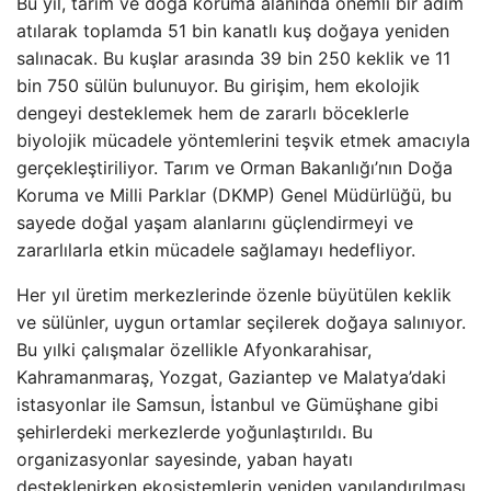
Bu yıl, tarım ve doğa koruma alanında önemli bir adım
atılarak toplamda 51 bin kanatlı kuş doğaya yeniden
salınacak. Bu kuşlar arasında 39 bin 250 keklik ve 11
bin 750 sülün bulunuyor. Bu girişim, hem ekolojik
dengeyi desteklemek hem de zararlı böceklerle
biyolojik mücadele yöntemlerini teşvik etmek amacıyla
gerçekleştiriliyor. Tarım ve Orman Bakanlığı’nın Doğa
Koruma ve Milli Parklar (DKMP) Genel Müdürlüğü, bu
sayede doğal yaşam alanlarını güçlendirmeyi ve
zararlılarla etkin mücadele sağlamayı hedefliyor.
Her yıl üretim merkezlerinde özenle büyütülen keklik
ve sülünler, uygun ortamlar seçilerek doğaya salınıyor.
Bu yılki çalışmalar özellikle Afyonkarahisar,
Kahramanmaraş, Yozgat, Gaziantep ve Malatya’daki
istasyonlar ile Samsun, İstanbul ve Gümüşhane gibi
şehirlerdeki merkezlerde yoğunlaştırıldı. Bu
organizasyonlar sayesinde, yaban hayatı
desteklenirken ekosistemlerin yeniden yapılandırılması