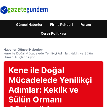
Güncel Haberler
Firma Rehberi
Forum
Çerez Politikası
Haberler
›
Güncel Haberler
›
Kene ile Doğal Mücadelede Yenilikçi Adımlar: Keklik ve Sülün
Ormanı Güçlendiriyor
Kene ile Doğal
Mücadelede Yenilikçi
Adımlar: Keklik ve
Sülün Ormanı