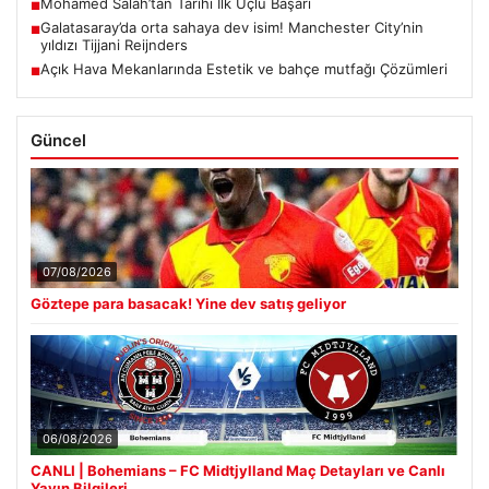
Mohamed Salah’tan Tarihi İlk Üçlü Başarı
■
Galatasaray’da orta sahaya dev isim! Manchester City’nin
■
yıldızı Tijjani Reijnders
Açık Hava Mekanlarında Estetik ve bahçe mutfağı Çözümleri
■
Güncel
07/08/2026
Göztepe para basacak! Yine dev satış geliyor
06/08/2026
CANLI | Bohemians – FC Midtjylland Maç Detayları ve Canlı
Yayın Bilgileri