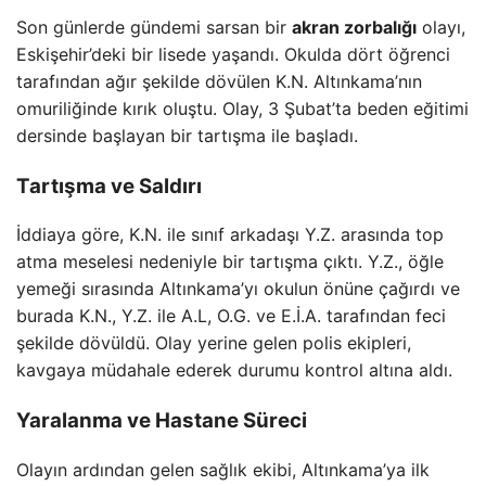
Son günlerde gündemi sarsan bir
akran zorbalığı
olayı,
Eskişehir’deki bir lisede yaşandı. Okulda dört öğrenci
tarafından ağır şekilde dövülen K.N. Altınkama’nın
omuriliğinde kırık oluştu. Olay, 3 Şubat’ta beden eğitimi
dersinde başlayan bir tartışma ile başladı.
Tartışma ve Saldırı
İddiaya göre, K.N. ile sınıf arkadaşı Y.Z. arasında top
atma meselesi nedeniyle bir tartışma çıktı. Y.Z., öğle
yemeği sırasında Altınkama’yı okulun önüne çağırdı ve
burada K.N., Y.Z. ile A.L, O.G. ve E.İ.A. tarafından feci
şekilde dövüldü. Olay yerine gelen polis ekipleri,
kavgaya müdahale ederek durumu kontrol altına aldı.
Yaralanma ve Hastane Süreci
Olayın ardından gelen sağlık ekibi, Altınkama’ya ilk