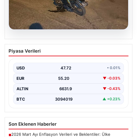
09.08.2026
Polisten Kaçarken Düşürdüğü Telefonla
Piyasa Verileri
Yakayı Ele Verdi: Ehliyetsiz Sürücüye
88 Bin TL Ceza
USD
47.72
• 0.01%
Eskişehir’de polis ekipleri, plakasız bir motosikletin
şüpheli hareketleri üzerine durdurma girişiminde
EUR
55.20
▼ -0.03%
bulundu. Ancak sürücü,…
ALTIN
6631.9
▼ -0.43%
BTC
3094019
▲ +0.23%
Son Eklenen Haberler
2026 Mart Ayı Enflasyon Verileri ve Beklentiler: Ülke
■