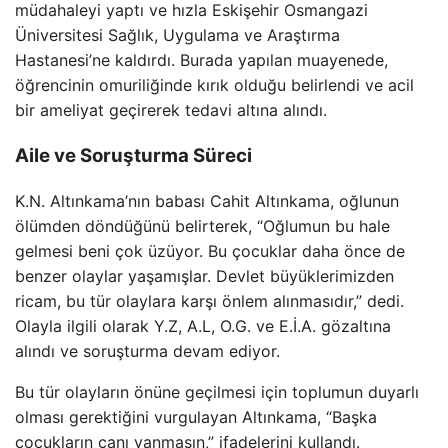
müdahaleyi yaptı ve hızla Eskişehir Osmangazi
Üniversitesi Sağlık, Uygulama ve Araştırma
Hastanesi’ne kaldırdı. Burada yapılan muayenede,
öğrencinin omuriliğinde kırık olduğu belirlendi ve acil
bir ameliyat geçirerek tedavi altına alındı.
Aile ve Soruşturma Süreci
K.N. Altınkama’nın babası Cahit Altınkama, oğlunun
ölümden döndüğünü belirterek, “Oğlumun bu hale
gelmesi beni çok üzüyor. Bu çocuklar daha önce de
benzer olaylar yaşamışlar. Devlet büyüklerimizden
ricam, bu tür olaylara karşı önlem alınmasıdır,” dedi.
Olayla ilgili olarak Y.Z, A.L, O.G. ve E.İ.A. gözaltına
alındı ve soruşturma devam ediyor.
Bu tür olayların önüne geçilmesi için toplumun duyarlı
olması gerektiğini vurgulayan Altınkama, “Başka
çocukların canı yanmasın,” ifadelerini kullandı.