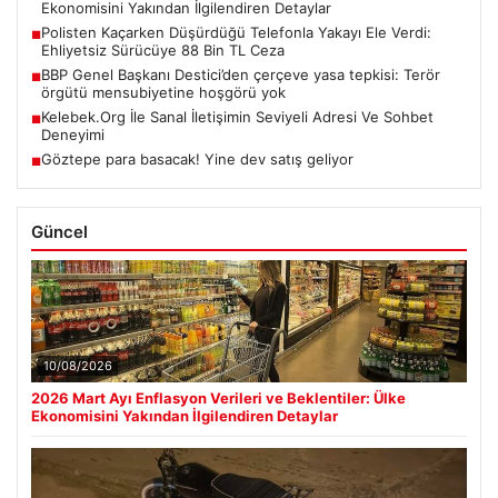
Ekonomisini Yakından İlgilendiren Detaylar
Polisten Kaçarken Düşürdüğü Telefonla Yakayı Ele Verdi:
■
Ehliyetsiz Sürücüye 88 Bin TL Ceza
BBP Genel Başkanı Destici’den çerçeve yasa tepkisi: Terör
■
örgütü mensubiyetine hoşgörü yok
Kelebek.Org İle Sanal İletişimin Seviyeli Adresi Ve Sohbet
■
Deneyimi
Göztepe para basacak! Yine dev satış geliyor
■
Güncel
10/08/2026
2026 Mart Ayı Enflasyon Verileri ve Beklentiler: Ülke
Ekonomisini Yakından İlgilendiren Detaylar