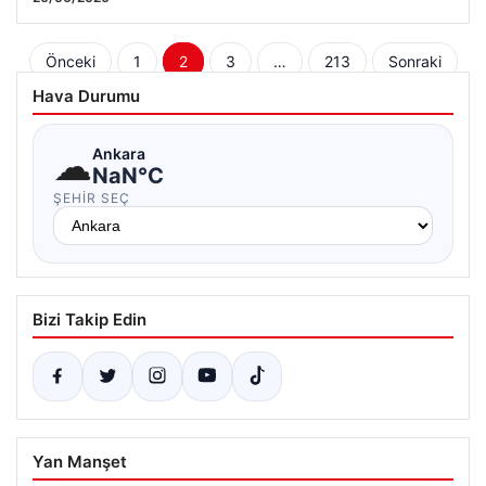
Yazı
Önceki
1
2
3
…
213
Sonraki
sayfalaması
Hava Durumu
☁
Ankara
NaN°C
ŞEHIR SEÇ
Bizi Takip Edin
Yan Manşet