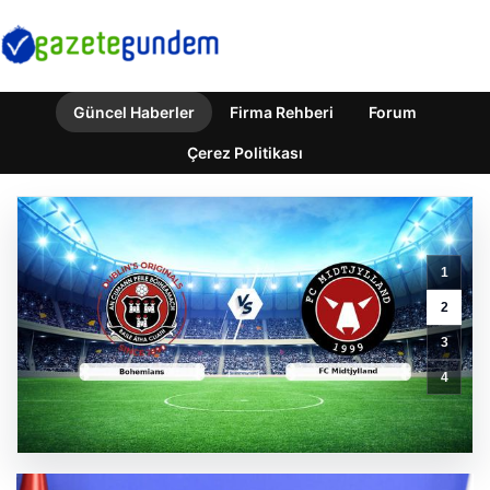
Güncel Haberler
Firma Rehberi
Forum
Ömer
Çerez Politikası
Çelik’ten
Ertuğrul
Özkök’e
Sert
Tepki:
1
Cumhurbaşkanı
Erdoğan’a
2
Yapılan
3
İthamlar
Ahlaki
4
ve
Zihinsel
Çöküntüdür
GÜNCEL HABERLER
0 YORUM