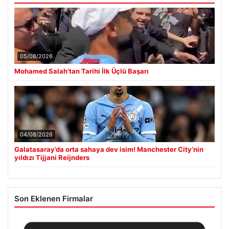
05/08/2026
Mohamed Salah’tan Tarihi İlk Üçlü Başarı
04/08/2026
Galatasaray’da orta sahaya dev isim! Manchester City’nin
yıldızı Tijjani Reijnders
Son Eklenen Firmalar