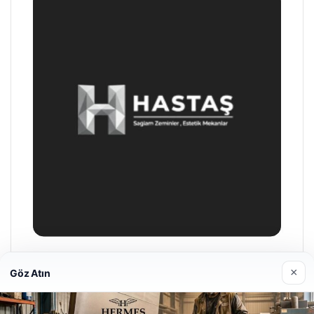
Hastaş Beton
×
Göz Atın
26/05/2026