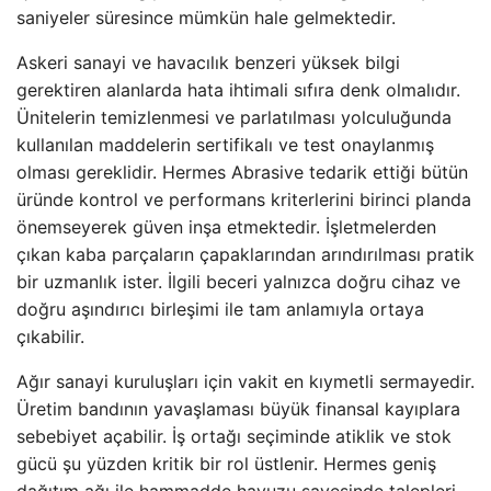
saniyeler süresince mümkün hale gelmektedir.
Askeri sanayi ve havacılık benzeri yüksek bilgi
gerektiren alanlarda hata ihtimali sıfıra denk olmalıdır.
Ünitelerin temizlenmesi ve parlatılması yolculuğunda
kullanılan maddelerin sertifikalı ve test onaylanmış
olması gereklidir. Hermes Abrasive tedarik ettiği bütün
üründe kontrol ve performans kriterlerini birinci planda
önemseyerek güven inşa etmektedir. İşletmelerden
çıkan kaba parçaların çapaklarından arındırılması pratik
bir uzmanlık ister. İlgili beceri yalnızca doğru cihaz ve
doğru aşındırıcı birleşimi ile tam anlamıyla ortaya
çıkabilir.
Ağır sanayi kuruluşları için vakit en kıymetli sermayedir.
Üretim bandının yavaşlaması büyük finansal kayıplara
sebebiyet açabilir. İş ortağı seçiminde atiklik ve stok
gücü şu yüzden kritik bir rol üstlenir. Hermes geniş
dağıtım ağı ile hammadde havuzu sayesinde talepleri