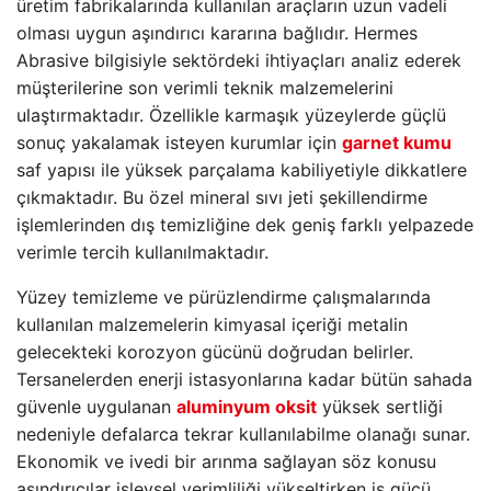
üretim fabrikalarında kullanılan araçların uzun vadeli
olması uygun aşındırıcı kararına bağlıdır. Hermes
Abrasive bilgisiyle sektördeki ihtiyaçları analiz ederek
müşterilerine son verimli teknik malzemelerini
ulaştırmaktadır. Özellikle karmaşık yüzeylerde güçlü
sonuç yakalamak isteyen kurumlar için
garnet kumu
saf yapısı ile yüksek parçalama kabiliyetiyle dikkatlere
çıkmaktadır. Bu özel mineral sıvı jeti şekillendirme
işlemlerinden dış temizliğine dek geniş farklı yelpazede
verimle tercih kullanılmaktadır.
Yüzey temizleme ve pürüzlendirme çalışmalarında
kullanılan malzemelerin kimyasal içeriği metalin
gelecekteki korozyon gücünü doğrudan belirler.
Tersanelerden enerji istasyonlarına kadar bütün sahada
güvenle uygulanan
aluminyum oksit
yüksek sertliği
nedeniyle defalarca tekrar kullanılabilme olanağı sunar.
Ekonomik ve ivedi bir arınma sağlayan söz konusu
aşındırıcılar işlevsel verimliliği yükseltirken iş gücü