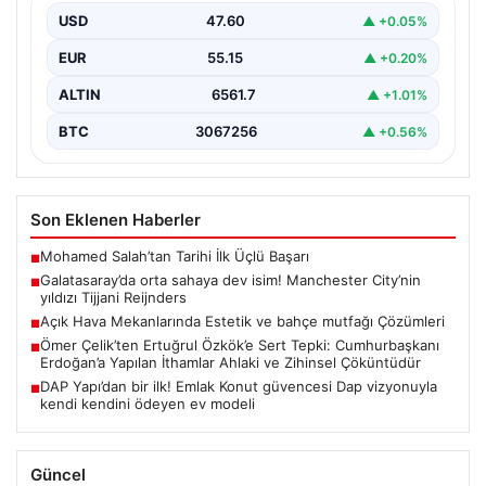
USD
47.60
▲ +0.05%
EUR
55.15
▲ +0.20%
ALTIN
6561.7
▲ +1.01%
BTC
3067256
▲ +0.56%
Son Eklenen Haberler
Mohamed Salah’tan Tarihi İlk Üçlü Başarı
■
Galatasaray’da orta sahaya dev isim! Manchester City’nin
■
yıldızı Tijjani Reijnders
Açık Hava Mekanlarında Estetik ve bahçe mutfağı Çözümleri
■
Ömer Çelik’ten Ertuğrul Özkök’e Sert Tepki: Cumhurbaşkanı
■
Erdoğan’a Yapılan İthamlar Ahlaki ve Zihinsel Çöküntüdür
DAP Yapı’dan bir ilk! Emlak Konut güvencesi Dap vizyonuyla
■
kendi kendini ödeyen ev modeli
Güncel