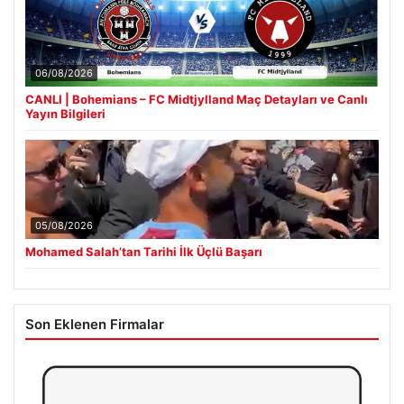
06/08/2026
CANLI | Bohemians – FC Midtjylland Maç Detayları ve Canlı
Yayın Bilgileri
05/08/2026
Mohamed Salah’tan Tarihi İlk Üçlü Başarı
Son Eklenen Firmalar