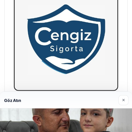
×
Göz Atın
Hastaş Beton
26/05/2026