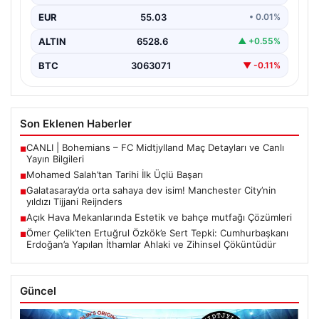
hücum…
EUR
55.03
• 0.01%
ALTIN
6528.6
▲ +0.55%
BTC
3063071
▼ -0.11%
Son Eklenen Haberler
CANLI | Bohemians – FC Midtjylland Maç Detayları ve Canlı
■
Yayın Bilgileri
Mohamed Salah’tan Tarihi İlk Üçlü Başarı
■
Galatasaray’da orta sahaya dev isim! Manchester City’nin
■
yıldızı Tijjani Reijnders
Açık Hava Mekanlarında Estetik ve bahçe mutfağı Çözümleri
■
Ömer Çelik’ten Ertuğrul Özkök’e Sert Tepki: Cumhurbaşkanı
■
Erdoğan’a Yapılan İthamlar Ahlaki ve Zihinsel Çöküntüdür
Güncel