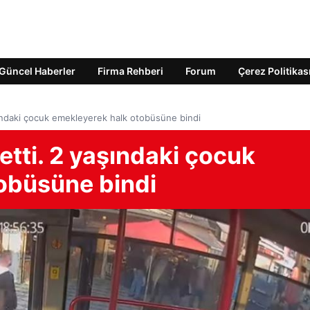
Güncel Haberler
Firma Rehberi
Forum
Çerez Politikas
aşındaki çocuk emekleyerek halk otobüsüne bindi
etti. 2 yaşındaki çocuk
obüsüne bindi