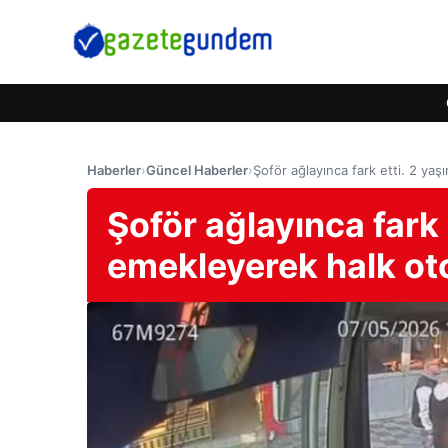
Haberler
›
Güncel Haberler
›
Şoför ağlayınca fark etti. 2 y
Şoför ağlayınca fark 
emekleyerek halk ot