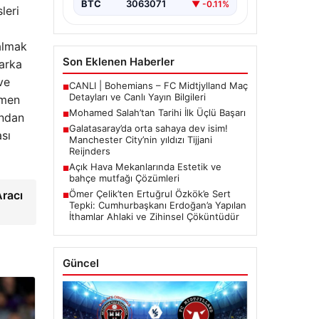
BTC
3063071
▼ -0.11%
leri
almak
Son Eklenen Haberler
 arka
ve
CANLI | Bohemians – FC Midtjylland Maç
■
Detayları ve Canlı Yayın Bilgileri
imen
Mohamed Salah’tan Tarihi İlk Üçlü Başarı
■
ından
Galatasaray’da orta sahaya dev isim!
■
ası
Manchester City’nin yıldızı Tijjani
Reijnders
Açık Hava Mekanlarında Estetik ve
■
bahçe mutfağı Çözümleri
Aracı
Ömer Çelik’ten Ertuğrul Özkök’e Sert
■
Tepki: Cumhurbaşkanı Erdoğan’a Yapılan
İthamlar Ahlaki ve Zihinsel Çöküntüdür
Güncel