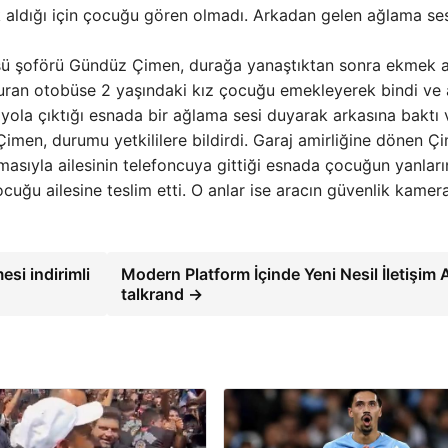
 aldığı için çocuğu gören olmadı. Arkadan gelen ağlama ses
büsü şoförü Gündüz Çimen, durağa yanaştıktan sonra ekmek 
e duran otobüse 2 yaşındaki kız çocuğu emekleyerek bindi ve
yola çıktığı esnada bir ağlama sesi duyarak arkasına baktı 
Çimen, durumu yetkililere bildirdi. Garaj amirliğine dönen Ç
şmasıyla ailesinin telefoncuya gittiği esnada çocuğun yanlar
 çocuğu ailesine teslim etti. O anlar ise aracın güvenlik kamer
si indirimli
Modern Platform İçinde Yeni Nesil İletişim 
talkrand →