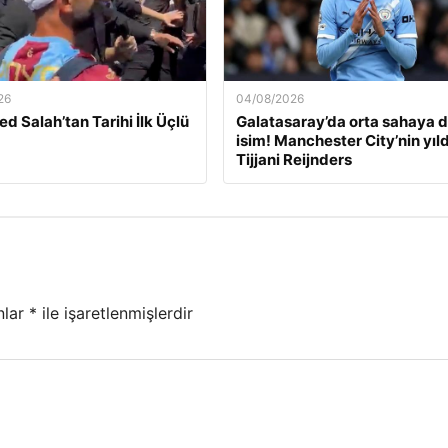
26
04/08/2026
 Salah’tan Tarihi İlk Üçlü
Galatasaray’da orta sahaya 
isim! Manchester City’nin yıld
Tijjani Reijnders
nlar
*
ile işaretlenmişlerdir