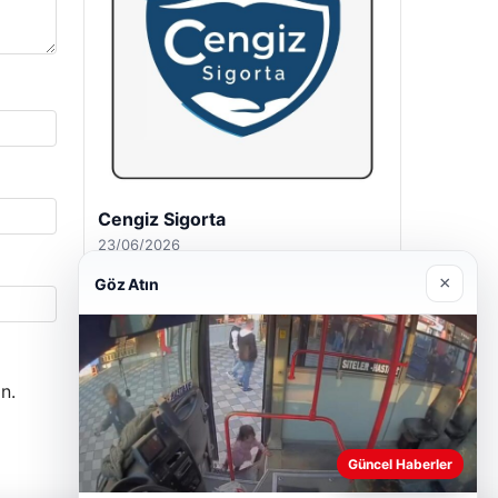
Hastaş Beton
26/05/2026
×
Göz Atın
n.
Güncel Haberler