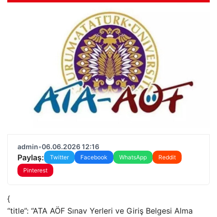
admin
•
06.06.2026 12:16
Paylaş:
Twitter
Facebook
WhatsApp
Reddit
Pinterest
{
“title”: “ATA AÖF Sınav Yerleri ve Giriş Belgesi Alma