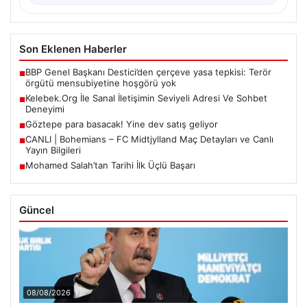
Son Eklenen Haberler
BBP Genel Başkanı Destici’den çerçeve yasa tepkisi: Terör
■
örgütü mensubiyetine hoşgörü yok
Kelebek.Org İle Sanal İletişimin Seviyeli Adresi Ve Sohbet
■
Deneyimi
Göztepe para basacak! Yine dev satış geliyor
■
CANLI | Bohemians – FC Midtjylland Maç Detayları ve Canlı
■
Yayın Bilgileri
Mohamed Salah’tan Tarihi İlk Üçlü Başarı
■
Güncel
08/08/2026