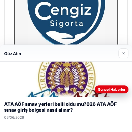
×
Göz Atın
Hastaş Beton
26/05/2026
Güncel Haberler
Web sitemizi nasıl kullandığınızı daha iyi anlayabilmek,
deneyiminizi kişiselleştirmek ve geliştirmek amacıyla çerezler
ATA AÖF sınav yerleri belli oldu mu?026 ATA AÖF
kullanıyoruz.
Çerez Politikamız
sınav giriş belgesi nasıl alınır?
Reddet
Kabul Et
06/06/2026
© 2026 Gazete Gündem – Güncel Haberler