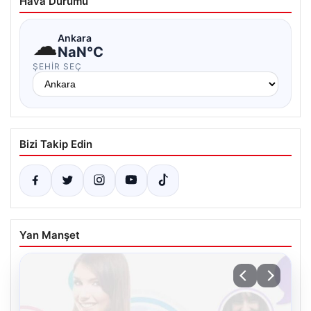
Hava Durumu
☁
Ankara
NaN°C
ŞEHIR SEÇ
Bizi Takip Edin
Yan Manşet