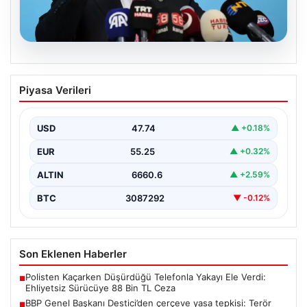
08.08.2026
BBP Genel Başkanı Destici’den çerçeve
Piyasa Verileri
yasa tepkisi: Terör örgütü
mensubiyetine hoşgörü yok
USD
47.74
▲ +0.18%
Büyük Birlik Partisi Genel Başkanı Mustafa Destici,
partisinin genel merkezinde düzenlediği basın
EUR
55.25
▲ +0.32%
toplantısında Meclis…
ALTIN
6660.6
▲ +2.59%
BTC
3087292
▼ -0.12%
Son Eklenen Haberler
Polisten Kaçarken Düşürdüğü Telefonla Yakayı Ele Verdi:
■
Ehliyetsiz Sürücüye 88 Bin TL Ceza
BBP Genel Başkanı Destici’den çerçeve yasa tepkisi: Terör
■