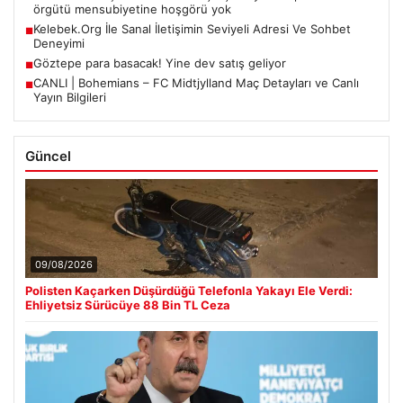
örgütü mensubiyetine hoşgörü yok
Kelebek.Org İle Sanal İletişimin Seviyeli Adresi Ve Sohbet
■
Deneyimi
Göztepe para basacak! Yine dev satış geliyor
■
CANLI | Bohemians – FC Midtjylland Maç Detayları ve Canlı
■
Yayın Bilgileri
Güncel
09/08/2026
Polisten Kaçarken Düşürdüğü Telefonla Yakayı Ele Verdi:
Ehliyetsiz Sürücüye 88 Bin TL Ceza