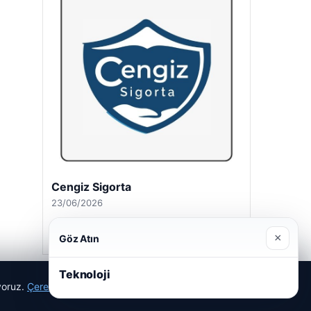
Cengiz Sigorta
23/06/2026
×
Göz Atın
Teknoloji
ıyoruz.
Çerez Politikamız
Reddet
Kabul Et