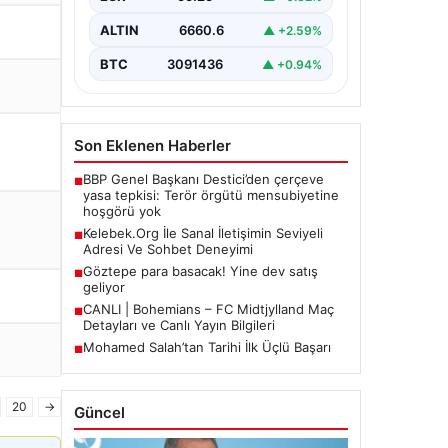
Halen…
ALTIN
6660.6
▲ +2.59%
BTC
3091436
▲ +0.94%
Son Eklenen Haberler
BBP Genel Başkanı Destici’den çerçeve
■
yasa tepkisi: Terör örgütü mensubiyetine
hoşgörü yok
Kelebek.Org İle Sanal İletişimin Seviyeli
■
Adresi Ve Sohbet Deneyimi
Göztepe para basacak! Yine dev satış
■
geliyor
CANLI | Bohemians – FC Midtjylland Maç
■
Detayları ve Canlı Yayın Bilgileri
Mohamed Salah’tan Tarihi İlk Üçlü Başarı
■
20
→
Güncel