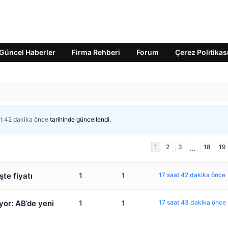
Güncel Haberler
Firma Rehberi
Forum
Çerez Politikas
at 42 dakika önce
tarihinde güncellendi.
1
2
3
18
19
…
şte fiyatı
1
1
17 saat 42 dakika önce
üyor: AB’de yeni
1
1
17 saat 43 dakika önce