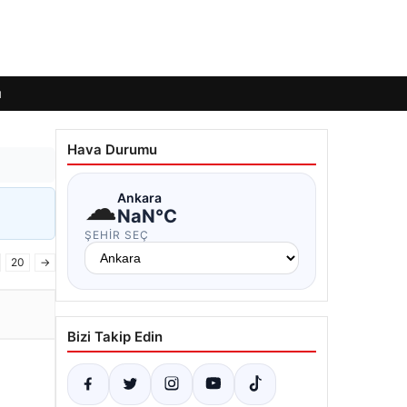
ı
Hava Durumu
☁
Ankara
NaN°C
ŞEHIR SEÇ
20
→
Bizi Takip Edin