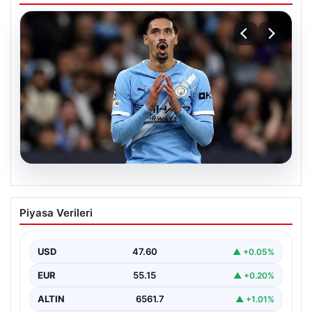
04.08.2026
Galatasaray’da orta sahaya dev isim!
Piyasa Verileri
Manchester City’nin yıldızı Tijjani
Reijnders
USD
47.60
▲ +0.05%
EUR
55.15
▲ +0.20%
ALTIN
6561.7
▲ +1.01%