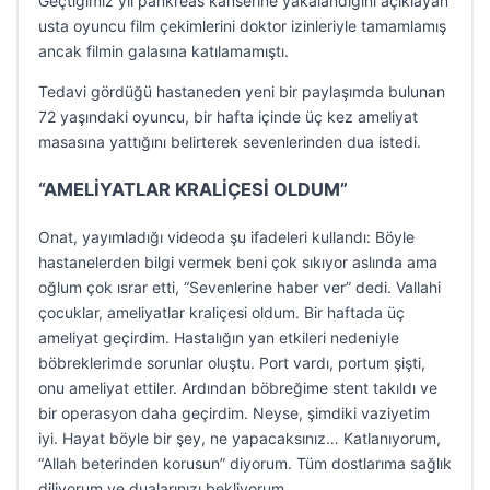
Geçtiğimiz yıl pankreas kanserine yakalandığını açıklayan
usta oyuncu film çekimlerini doktor izinleriyle tamamlamış
ancak filmin galasına katılamamıştı.
Tedavi gördüğü hastaneden yeni bir paylaşımda bulunan
72 yaşındaki oyuncu, bir hafta içinde üç kez ameliyat
masasına yattığını belirterek sevenlerinden dua istedi.
“AMELİYATLAR KRALİÇESİ OLDUM”
Onat, yayımladığı videoda şu ifadeleri kullandı: Böyle
hastanelerden bilgi vermek beni çok sıkıyor aslında ama
oğlum çok ısrar etti, “Sevenlerine haber ver” dedi. Vallahi
çocuklar, ameliyatlar kraliçesi oldum. Bir haftada üç
ameliyat geçirdim. Hastalığın yan etkileri nedeniyle
böbreklerimde sorunlar oluştu. Port vardı, portum şişti,
onu ameliyat ettiler. Ardından böbreğime stent takıldı ve
bir operasyon daha geçirdim. Neyse, şimdiki vaziyetim
iyi. Hayat böyle bir şey, ne yapacaksınız… Katlanıyorum,
“Allah beterinden korusun” diyorum. Tüm dostlarıma sağlık
diliyorum ve dualarınızı bekliyorum.