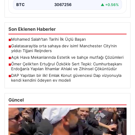
BTC
3067256
▲ +0.56%
Son Eklenen Haberler
Mohamed Salah’tan Tarihi İlk Üçlü Başarı
■
Galatasaray’da orta sahaya dev isim! Manchester City’nin
■
yıldızı Tijjani Reijnders
Açık Hava Mekanlarında Estetik ve bahçe mutfağı Çözümleri
■
Ömer Çelik’ten Ertuğrul Özkök’e Sert Tepki: Cumhurbaşkanı
■
Erdoğan’a Yapılan İthamlar Ahlaki ve Zihinsel Çöküntüdür
DAP Yapı’dan bir ilk! Emlak Konut güvencesi Dap vizyonuyla
■
kendi kendini ödeyen ev modeli
Güncel