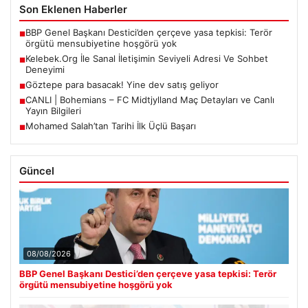
Son Eklenen Haberler
BBP Genel Başkanı Destici’den çerçeve yasa tepkisi: Terör
■
örgütü mensubiyetine hoşgörü yok
Kelebek.Org İle Sanal İletişimin Seviyeli Adresi Ve Sohbet
■
Deneyimi
Göztepe para basacak! Yine dev satış geliyor
■
CANLI | Bohemians – FC Midtjylland Maç Detayları ve Canlı
■
Yayın Bilgileri
Mohamed Salah’tan Tarihi İlk Üçlü Başarı
■
Güncel
08/08/2026
BBP Genel Başkanı Destici’den çerçeve yasa tepkisi: Terör
örgütü mensubiyetine hoşgörü yok