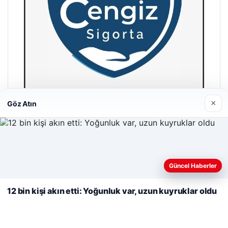
×
Göz Atın
Cengiz Sigorta
23/06/2026
Web sitemizi nasıl kullandığınızı daha iyi anlayabilmek,
deneyiminizi kişiselleştirmek ve geliştirmek amacıyla çerezler
Güncel Haberler
kullanıyoruz.
Çerez Politikamız
12 bin kişi akın etti: Yoğunluk var, uzun kuyruklar oldu
Reddet
Kabul Et
© 2026 Gazete Gündem – Güncel Haberler