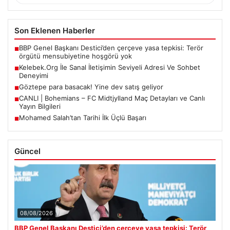
Son Eklenen Haberler
BBP Genel Başkanı Destici’den çerçeve yasa tepkisi: Terör
■
örgütü mensubiyetine hoşgörü yok
Kelebek.Org İle Sanal İletişimin Seviyeli Adresi Ve Sohbet
■
Deneyimi
Göztepe para basacak! Yine dev satış geliyor
■
CANLI | Bohemians – FC Midtjylland Maç Detayları ve Canlı
■
Yayın Bilgileri
Mohamed Salah’tan Tarihi İlk Üçlü Başarı
■
Güncel
08/08/2026
BBP Genel Başkanı Destici’den çerçeve yasa tepkisi: Terör