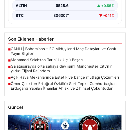
ALTIN
6528.6
▲ +0.55%
BTC
3063071
▼ -0.11%
Son Eklenen Haberler
CANLI | Bohemians – FC Midtjylland Maç Detayları ve Canlı
■
Yayın Bilgileri
Mohamed Salah’tan Tarihi İlk Üçlü Başarı
■
Galatasaray’da orta sahaya dev isim! Manchester City’nin
■
yıldızı Tijjani Reijnders
Açık Hava Mekanlarında Estetik ve bahçe mutfağı Çözümleri
■
Ömer Çelik’ten Ertuğrul Özkök’e Sert Tepki: Cumhurbaşkanı
■
Erdoğan’a Yapılan İthamlar Ahlaki ve Zihinsel Çöküntüdür
Güncel