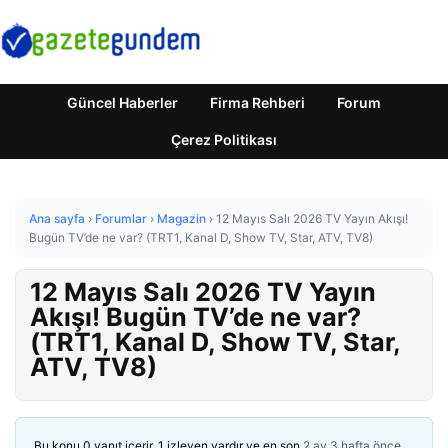
Güncel Haberler
Firma Rehberi
Forum
Çerez Politikası
Ana sayfa
›
Forumlar
›
Magazin
›
12 Mayıs Salı 2026 TV Yayın Akışı!
Bugün TV’de ne var? (TRT1, Kanal D, Show TV, Star, ATV, TV8)
12 Mayıs Salı 2026 TV Yayın
Akışı! Bugün TV’de ne var?
(TRT1, Kanal D, Show TV, Star,
ATV, TV8)
Bu konu 0 yanıt içerir, 1 izleyen vardır ve en son
2 ay 3 hafta önce