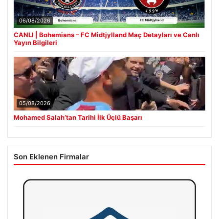
06/08/2026
CANLI | Bohemians – FC Midtjylland Maç Detayları ve Canlı
Yayın Bilgileri
05/08/2026
Mohamed Salah’tan Tarihi İlk Üçlü Başarı
Son Eklenen Firmalar