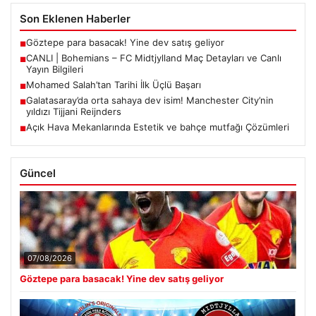
Son Eklenen Haberler
Göztepe para basacak! Yine dev satış geliyor
■
CANLI | Bohemians – FC Midtjylland Maç Detayları ve Canlı
■
Yayın Bilgileri
Mohamed Salah’tan Tarihi İlk Üçlü Başarı
■
Galatasaray’da orta sahaya dev isim! Manchester City’nin
■
yıldızı Tijjani Reijnders
Açık Hava Mekanlarında Estetik ve bahçe mutfağı Çözümleri
■
Güncel
07/08/2026
Göztepe para basacak! Yine dev satış geliyor