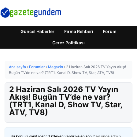
Güncel Haberler
Firma Rehberi
Forum
Çerez Politikası
Ana sayfa
›
Forumlar
›
Magazin
›
2 Haziran Salı 2026 TV Yayın Akışı!
Bugün TV’de ne var? (TRT1, Kanal D, Show TV, Star, ATV, TV8)
2 Haziran Salı 2026 TV Yayın
Akışı! Bugün TV’de ne var?
(TRT1, Kanal D, Show TV, Star,
ATV, TV8)
Bu konu 0 yanıt içerir, 1 izleyen vardır ve en son
2 ay önce
admin