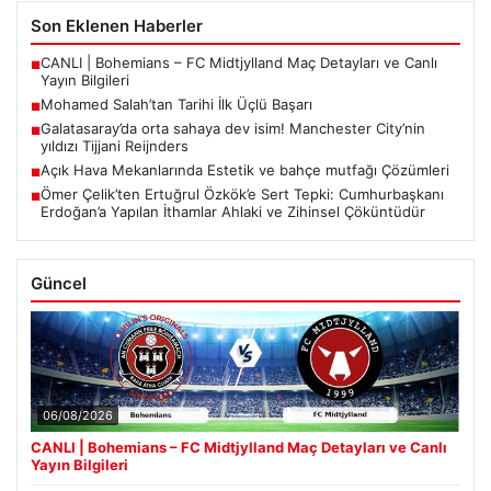
Son Eklenen Haberler
CANLI | Bohemians – FC Midtjylland Maç Detayları ve Canlı
■
Yayın Bilgileri
Mohamed Salah’tan Tarihi İlk Üçlü Başarı
■
Galatasaray’da orta sahaya dev isim! Manchester City’nin
■
yıldızı Tijjani Reijnders
Açık Hava Mekanlarında Estetik ve bahçe mutfağı Çözümleri
■
Ömer Çelik’ten Ertuğrul Özkök’e Sert Tepki: Cumhurbaşkanı
■
Erdoğan’a Yapılan İthamlar Ahlaki ve Zihinsel Çöküntüdür
Güncel
06/08/2026
CANLI | Bohemians – FC Midtjylland Maç Detayları ve Canlı
Yayın Bilgileri