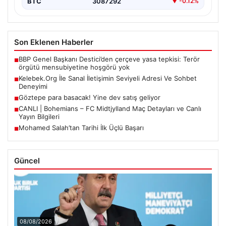
Son Eklenen Haberler
BBP Genel Başkanı Destici’den çerçeve yasa tepkisi: Terör
■
örgütü mensubiyetine hoşgörü yok
Kelebek.Org İle Sanal İletişimin Seviyeli Adresi Ve Sohbet
■
Deneyimi
Göztepe para basacak! Yine dev satış geliyor
■
CANLI | Bohemians – FC Midtjylland Maç Detayları ve Canlı
■
Yayın Bilgileri
Mohamed Salah’tan Tarihi İlk Üçlü Başarı
■
Güncel
08/08/2026
BBP Genel Başkanı Destici’den çerçeve yasa tepkisi: Terör
örgütü mensubiyetine hoşgörü yok