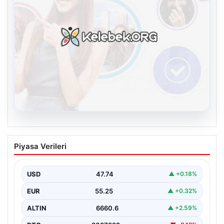
07.08.2026
Göztepe para basacak! Yine dev satış
Piyasa Verileri
geliyor
USD
47.74
▲ +0.18%
EUR
55.25
▲ +0.32%
ALTIN
6660.6
▲ +2.59%
BTC
3087292
▼ -0.12%