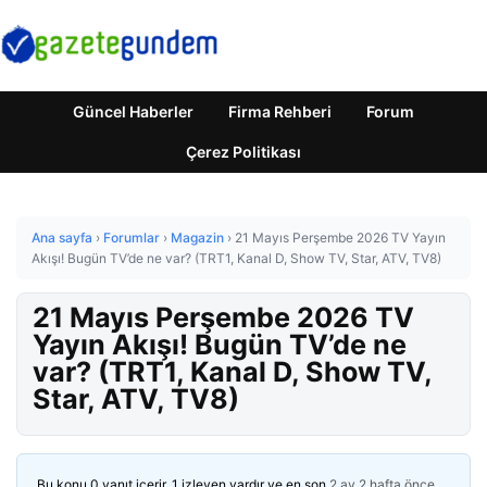
Güncel Haberler
Firma Rehberi
Forum
Çerez Politikası
Ana sayfa
›
Forumlar
›
Magazin
›
21 Mayıs Perşembe 2026 TV Yayın
Akışı! Bugün TV’de ne var? (TRT1, Kanal D, Show TV, Star, ATV, TV8)
21 Mayıs Perşembe 2026 TV
Yayın Akışı! Bugün TV’de ne
var? (TRT1, Kanal D, Show TV,
Star, ATV, TV8)
Bu konu 0 yanıt içerir, 1 izleyen vardır ve en son
2 ay 2 hafta önce