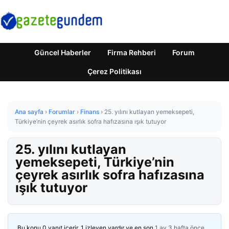
Güncel Haberler
Firma Rehberi
Forum
Çerez Politikası
Ana sayfa
›
Forumlar
›
Finans
›
25. yılını kutlayan yemeksepeti,
Türkiye’nin çeyrek asırlık sofra hafızasına ışık tutuyor
25. yılını kutlayan
yemeksepeti, Türkiye’nin
çeyrek asırlık sofra hafızasına
ışık tutuyor
Bu konu 0 yanıt içerir, 1 izleyen vardır ve en son
1 ay 3 hafta önce