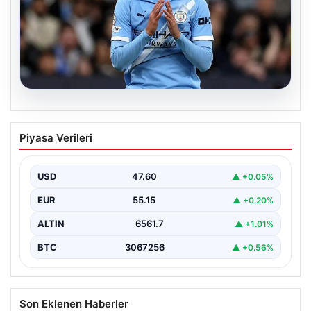
04.08.2026
Galatasaray’da orta sahaya dev isim!
Piyasa Verileri
Manchester City’nin yıldızı Tijjani
Reijnders
USD
47.60
▲ +0.05%
EUR
55.15
▲ +0.20%
ALTIN
6561.7
▲ +1.01%
BTC
3067256
▲ +0.56%
Son Eklenen Haberler