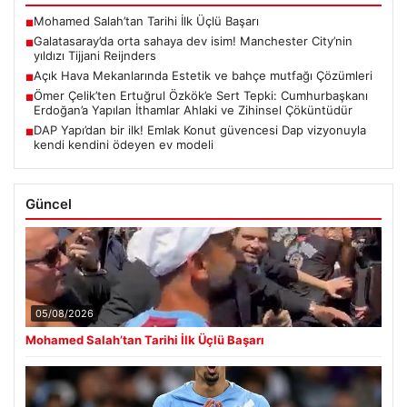
Mohamed Salah’tan Tarihi İlk Üçlü Başarı
■
Galatasaray’da orta sahaya dev isim! Manchester City’nin
■
yıldızı Tijjani Reijnders
Açık Hava Mekanlarında Estetik ve bahçe mutfağı Çözümleri
■
Ömer Çelik’ten Ertuğrul Özkök’e Sert Tepki: Cumhurbaşkanı
■
Erdoğan’a Yapılan İthamlar Ahlaki ve Zihinsel Çöküntüdür
DAP Yapı’dan bir ilk! Emlak Konut güvencesi Dap vizyonuyla
■
kendi kendini ödeyen ev modeli
Güncel
05/08/2026
Mohamed Salah’tan Tarihi İlk Üçlü Başarı