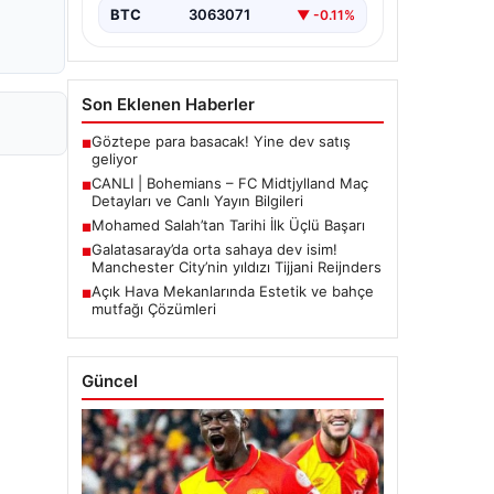
BTC
3063071
▼ -0.11%
Son Eklenen Haberler
Göztepe para basacak! Yine dev satış
■
geliyor
CANLI | Bohemians – FC Midtjylland Maç
■
Detayları ve Canlı Yayın Bilgileri
Mohamed Salah’tan Tarihi İlk Üçlü Başarı
■
Galatasaray’da orta sahaya dev isim!
■
Manchester City’nin yıldızı Tijjani Reijnders
Açık Hava Mekanlarında Estetik ve bahçe
■
mutfağı Çözümleri
Güncel