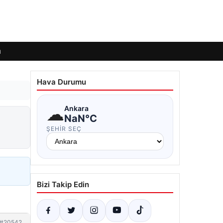
ı
Hava Durumu
☁
Ankara
NaN°C
ŞEHIR SEÇ
Bizi Takip Edin
#20542