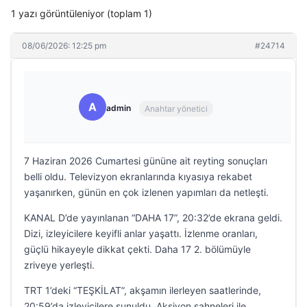
1 yazı görüntüleniyor (toplam 1)
08/06/2026: 12:25 pm
#24714
A
admin
Anahtar yönetici
7 Haziran 2026 Cumartesi gününe ait reyting sonuçları
belli oldu. Televizyon ekranlarında kıyasıya rekabet
yaşanırken, günün en çok izlenen yapımları da netleşti.
KANAL D’de yayınlanan “DAHA 17”, 20:32’de ekrana geldi.
Dizi, izleyicilere keyifli anlar yaşattı. İzlenme oranları,
güçlü hikayeyle dikkat çekti. Daha 17 2. bölümüyle
zriveye yerleşti.
TRT 1’deki “TEŞKİLAT”, akşamın ilerleyen saatlerinde,
20:59’da izleyicilere sunuldu. Aksiyon sahneleri ile