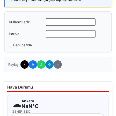
Kullanıcı adı:
Parola:
Beni hatırla
Paylaş:
Hava Durumu
☁
Ankara
NaN°C
ŞEHIR SEÇ