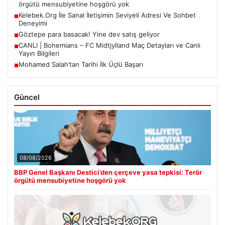
örgütü mensubiyetine hoşgörü yok
Kelebek.Org İle Sanal İletişimin Seviyeli Adresi Ve Sohbet
■
Deneyimi
Göztepe para basacak! Yine dev satış geliyor
■
CANLI | Bohemians – FC Midtjylland Maç Detayları ve Canlı
■
Yayın Bilgileri
Mohamed Salah’tan Tarihi İlk Üçlü Başarı
■
Güncel
08/08/2026
BBP Genel Başkanı Destici’den çerçeve yasa tepkisi: Terör
örgütü mensubiyetine hoşgörü yok