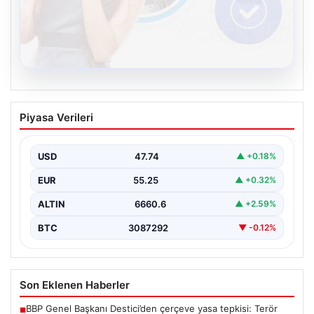
08.08.2026
Kelebek.Org İle Sanal İletişimin Seviyeli
Piyasa Verileri
Adresi Ve Sohbet Deneyimi
Sanal ortamında insanların seviyeli bir şekilde irtibat
oluşturması büyük bir hassasiyet ifade etmektedir.
USD
47.74
▲ +0.18%
Halen…
EUR
55.25
▲ +0.32%
ALTIN
6660.6
▲ +2.59%
BTC
3087292
▼ -0.12%
Son Eklenen Haberler
BBP Genel Başkanı Destici’den çerçeve yasa tepkisi: Terör
■