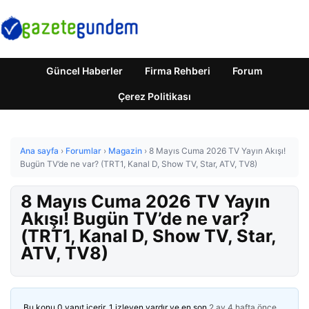
Güncel Haberler
Firma Rehberi
Forum
Çerez Politikası
Ana sayfa
›
Forumlar
›
Magazin
›
8 Mayıs Cuma 2026 TV Yayın Akışı!
Bugün TV’de ne var? (TRT1, Kanal D, Show TV, Star, ATV, TV8)
8 Mayıs Cuma 2026 TV Yayın
Akışı! Bugün TV’de ne var?
(TRT1, Kanal D, Show TV, Star,
ATV, TV8)
Bu konu 0 yanıt içerir, 1 izleyen vardır ve en son
2 ay 4 hafta önce