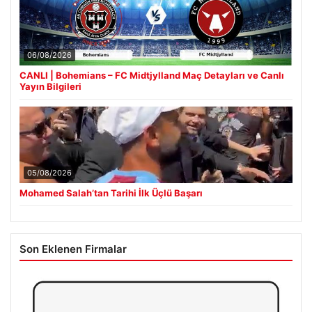
06/08/2026
CANLI | Bohemians – FC Midtjylland Maç Detayları ve Canlı
Yayın Bilgileri
05/08/2026
Mohamed Salah’tan Tarihi İlk Üçlü Başarı
Son Eklenen Firmalar