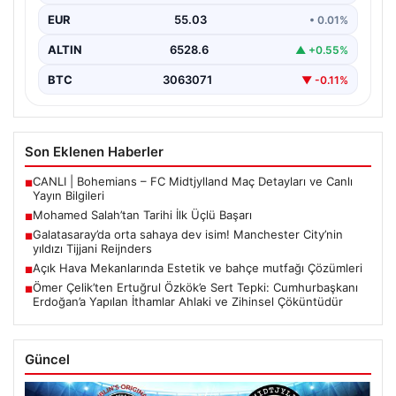
EUR
55.03
• 0.01%
ALTIN
6528.6
▲ +0.55%
BTC
3063071
▼ -0.11%
Son Eklenen Haberler
CANLI | Bohemians – FC Midtjylland Maç Detayları ve Canlı
■
Yayın Bilgileri
Mohamed Salah’tan Tarihi İlk Üçlü Başarı
■
Galatasaray’da orta sahaya dev isim! Manchester City’nin
■
yıldızı Tijjani Reijnders
Açık Hava Mekanlarında Estetik ve bahçe mutfağı Çözümleri
■
Ömer Çelik’ten Ertuğrul Özkök’e Sert Tepki: Cumhurbaşkanı
■
Erdoğan’a Yapılan İthamlar Ahlaki ve Zihinsel Çöküntüdür
Güncel