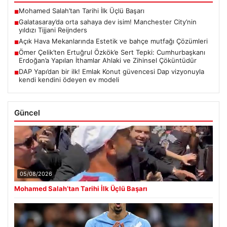
Mohamed Salah’tan Tarihi İlk Üçlü Başarı
■
Galatasaray’da orta sahaya dev isim! Manchester City’nin
■
yıldızı Tijjani Reijnders
Açık Hava Mekanlarında Estetik ve bahçe mutfağı Çözümleri
■
Ömer Çelik’ten Ertuğrul Özkök’e Sert Tepki: Cumhurbaşkanı
■
Erdoğan’a Yapılan İthamlar Ahlaki ve Zihinsel Çöküntüdür
DAP Yapı’dan bir ilk! Emlak Konut güvencesi Dap vizyonuyla
■
kendi kendini ödeyen ev modeli
Güncel
05/08/2026
Mohamed Salah’tan Tarihi İlk Üçlü Başarı