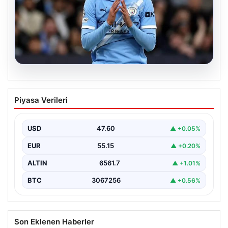
04.08.2026
Galatasaray’da orta sahaya dev isim!
Piyasa Verileri
Manchester City’nin yıldızı Tijjani
Reijnders
USD
47.60
▲ +0.05%
EUR
55.15
▲ +0.20%
ALTIN
6561.7
▲ +1.01%
BTC
3067256
▲ +0.56%
Son Eklenen Haberler