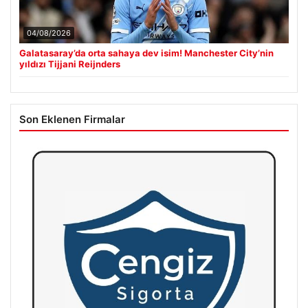
04/08/2026
Galatasaray’da orta sahaya dev isim! Manchester City’nin
yıldızı Tijjani Reijnders
Son Eklenen Firmalar