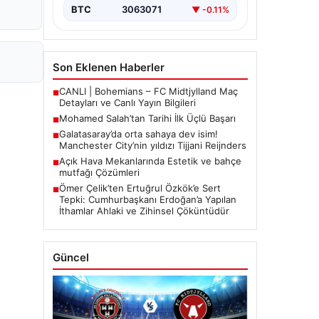
BTC
3063071
▼ -0.11%
Son Eklenen Haberler
CANLI | Bohemians – FC Midtjylland Maç
■
Detayları ve Canlı Yayın Bilgileri
Mohamed Salah’tan Tarihi İlk Üçlü Başarı
■
Galatasaray’da orta sahaya dev isim!
■
Manchester City’nin yıldızı Tijjani Reijnders
Açık Hava Mekanlarında Estetik ve bahçe
■
mutfağı Çözümleri
Ömer Çelik’ten Ertuğrul Özkök’e Sert
■
Tepki: Cumhurbaşkanı Erdoğan’a Yapılan
İthamlar Ahlaki ve Zihinsel Çöküntüdür
Güncel