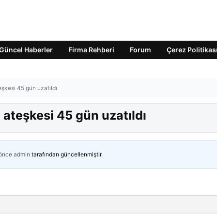
Güncel Haberler
Firma Rehberi
Forum
Çerez Politikas
şkesi 45 gün uzatıldı
ateşkesi 45 gün uzatıldı
 önce
admin
tarafından güncellenmiştir.