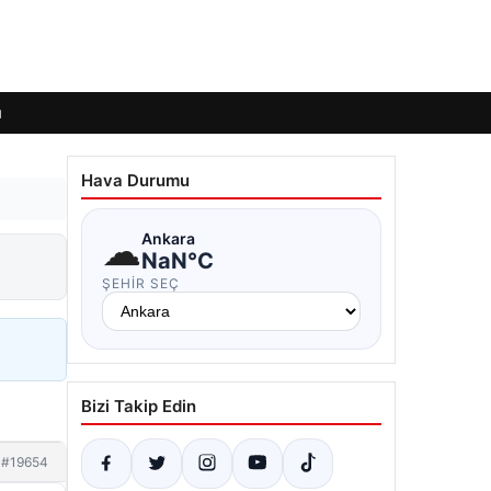
ı
Hava Durumu
☁
Ankara
NaN°C
ŞEHIR SEÇ
Bizi Takip Edin
#19654