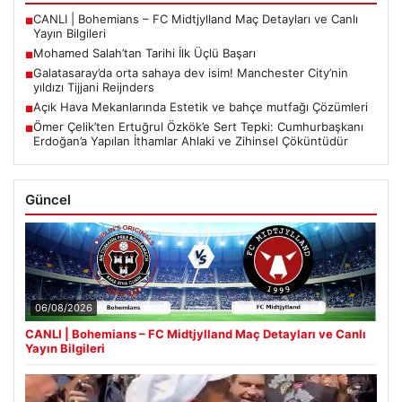
CANLI | Bohemians – FC Midtjylland Maç Detayları ve Canlı
■
Yayın Bilgileri
Mohamed Salah’tan Tarihi İlk Üçlü Başarı
■
Galatasaray’da orta sahaya dev isim! Manchester City’nin
■
yıldızı Tijjani Reijnders
Açık Hava Mekanlarında Estetik ve bahçe mutfağı Çözümleri
■
Ömer Çelik’ten Ertuğrul Özkök’e Sert Tepki: Cumhurbaşkanı
■
Erdoğan’a Yapılan İthamlar Ahlaki ve Zihinsel Çöküntüdür
Güncel
06/08/2026
CANLI | Bohemians – FC Midtjylland Maç Detayları ve Canlı
Yayın Bilgileri