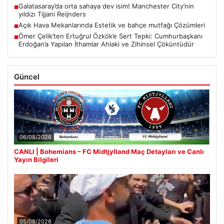
Galatasaray’da orta sahaya dev isim! Manchester City’nin
■
yıldızı Tijjani Reijnders
Açık Hava Mekanlarında Estetik ve bahçe mutfağı Çözümleri
■
Ömer Çelik’ten Ertuğrul Özkök’e Sert Tepki: Cumhurbaşkanı
■
Erdoğan’a Yapılan İthamlar Ahlaki ve Zihinsel Çöküntüdür
Güncel
06/08/2026
CANLI | Bohemians – FC Midtjylland Maç Detayları ve Canlı
Yayın Bilgileri
05/08/2026