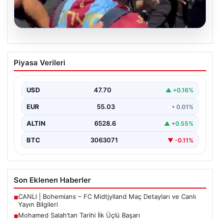
05.08.2026
Mohamed Salah’tan Tarihi İlk Üçlü
Piyasa Verileri
Başarı
Filipinlerli yıldız futbolcu Mohamed Salah, kariyerinde
önemli bir dönüm noktasına imza attı. Takımının
USD
47.70
▲ +0.16%
hücum…
EUR
55.03
• 0.01%
ALTIN
6528.6
▲ +0.55%
BTC
3063071
▼ -0.11%
Son Eklenen Haberler
CANLI | Bohemians – FC Midtjylland Maç Detayları ve Canlı
■
Yayın Bilgileri
Mohamed Salah’tan Tarihi İlk Üçlü Başarı
■