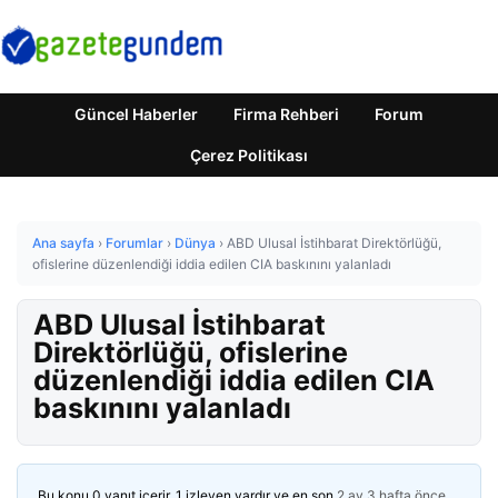
Güncel Haberler
Firma Rehberi
Forum
Çerez Politikası
Ana sayfa
›
Forumlar
›
Dünya
›
ABD Ulusal İstihbarat Direktörlüğü,
ofislerine düzenlendiği iddia edilen CIA baskınını yalanladı
ABD Ulusal İstihbarat
Direktörlüğü, ofislerine
düzenlendiği iddia edilen CIA
baskınını yalanladı
Bu konu 0 yanıt içerir, 1 izleyen vardır ve en son
2 ay 3 hafta önce