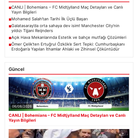
CANLI | Bohemians – FC Midtjylland Maç Detayları ve Canlı
■
Yayın Bilgileri
Mohamed Salah’tan Tarihi İlk Üçlü Başarı
■
Galatasaray’da orta sahaya dev isim! Manchester City’nin
■
yıldızı Tijjani Reijnders
Açık Hava Mekanlarında Estetik ve bahçe mutfağı Çözümleri
■
Ömer Çelik’ten Ertuğrul Özkök’e Sert Tepki: Cumhurbaşkanı
■
Erdoğan’a Yapılan İthamlar Ahlaki ve Zihinsel Çöküntüdür
Güncel
06/08/2026
CANLI | Bohemians – FC Midtjylland Maç Detayları ve Canlı
Yayın Bilgileri