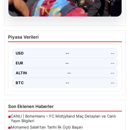
05.08.2026
Mohamed Salah’tan Tarihi İlk Üçlü
Piyasa Verileri
Başarı
Filipinlerli yıldız futbolcu Mohamed Salah, kariyerinde
önemli bir dönüm noktasına imza attı. Takımının
USD
--
--
hücum…
EUR
--
--
ALTIN
--
--
BTC
--
--
Son Eklenen Haberler
CANLI | Bohemians – FC Midtjylland Maç Detayları ve Canlı
■
Yayın Bilgileri
Mohamed Salah’tan Tarihi İlk Üçlü Başarı
■