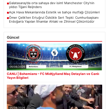
Galatasaray’da orta sahaya dev isim! Manchester City’nin
■
yıldızı Tijjani Reijnders
Açık Hava Mekanlarında Estetik ve bahçe mutfağı Çözümleri
■
Ömer Çelik’ten Ertuğrul Özkök’e Sert Tepki: Cumhurbaşkanı
■
Erdoğan’a Yapılan İthamlar Ahlaki ve Zihinsel Çöküntüdür
Güncel
06/08/2026
CANLI | Bohemians – FC Midtjylland Maç Detayları ve Canlı
Yayın Bilgileri
05/08/2026