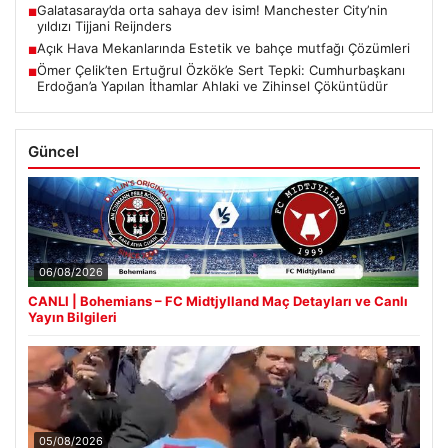
Galatasaray’da orta sahaya dev isim! Manchester City’nin
■
yıldızı Tijjani Reijnders
Açık Hava Mekanlarında Estetik ve bahçe mutfağı Çözümleri
■
Ömer Çelik’ten Ertuğrul Özkök’e Sert Tepki: Cumhurbaşkanı
■
Erdoğan’a Yapılan İthamlar Ahlaki ve Zihinsel Çöküntüdür
Güncel
06/08/2026
CANLI | Bohemians – FC Midtjylland Maç Detayları ve Canlı
Yayın Bilgileri
05/08/2026