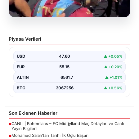
05.08.2026
Mohamed Salah’tan Tarihi İlk Üçlü
Piyasa Verileri
Başarı
Filipinlerli yıldız futbolcu Mohamed Salah, kariyerinde
önemli bir dönüm noktasına imza attı. Takımının
USD
47.60
▲ +0.05%
hücum…
EUR
55.15
▲ +0.20%
ALTIN
6561.7
▲ +1.01%
BTC
3067256
▲ +0.56%
Son Eklenen Haberler
CANLI | Bohemians – FC Midtjylland Maç Detayları ve Canlı
■
Yayın Bilgileri
Mohamed Salah’tan Tarihi İlk Üçlü Başarı
■