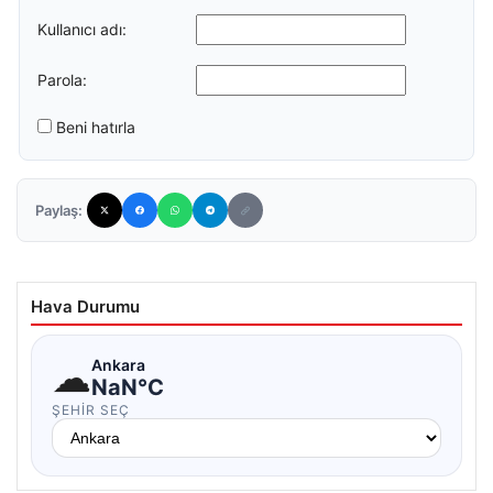
Kullanıcı adı:
Parola:
Beni hatırla
Paylaş:
Hava Durumu
☁
Ankara
NaN°C
ŞEHIR SEÇ