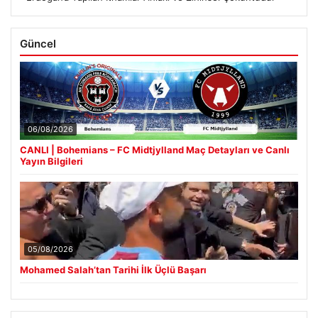
Güncel
06/08/2026
CANLI | Bohemians – FC Midtjylland Maç Detayları ve Canlı
Yayın Bilgileri
05/08/2026
Mohamed Salah’tan Tarihi İlk Üçlü Başarı