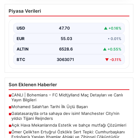
Mohamed Salah’tan Tarihi İlk Üçlü
Piyasa Verileri
Başarı
Filipinlerli yıldız futbolcu Mohamed Salah, kariyerinde
önemli bir dönüm noktasına imza attı. Takımının
USD
47.70
▲ +0.16%
hücum…
EUR
55.03
• 0.01%
ALTIN
6528.6
▲ +0.55%
BTC
3063071
▼ -0.11%
Son Eklenen Haberler
CANLI | Bohemians – FC Midtjylland Maç Detayları ve Canlı
■
Yayın Bilgileri
Mohamed Salah’tan Tarihi İlk Üçlü Başarı
■
Galatasaray’da orta sahaya dev isim! Manchester City’nin
■
yıldızı Tijjani Reijnders
Açık Hava Mekanlarında Estetik ve bahçe mutfağı Çözümleri
■
Ömer Çelik’ten Ertuğrul Özkök’e Sert Tepki: Cumhurbaşkanı
■
Erdoğan’a Yapılan İthamlar Ahlaki ve Zihinsel Çöküntüdür