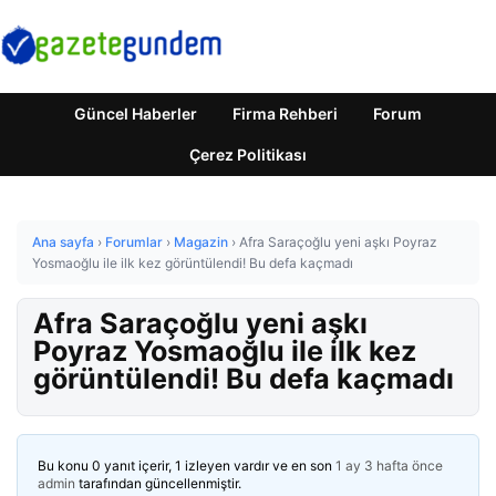
Güncel Haberler
Firma Rehberi
Forum
Çerez Politikası
Ana sayfa
›
Forumlar
›
Magazin
›
Afra Saraçoğlu yeni aşkı Poyraz
Yosmaoğlu ile ilk kez görüntülendi! Bu defa kaçmadı
Afra Saraçoğlu yeni aşkı
Poyraz Yosmaoğlu ile ilk kez
görüntülendi! Bu defa kaçmadı
Bu konu 0 yanıt içerir, 1 izleyen vardır ve en son
1 ay 3 hafta önce
admin
tarafından güncellenmiştir.