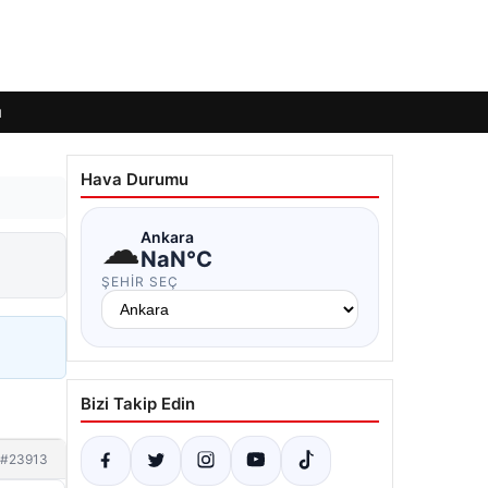
ı
Hava Durumu
☁
Ankara
NaN°C
ŞEHIR SEÇ
Bizi Takip Edin
#23913