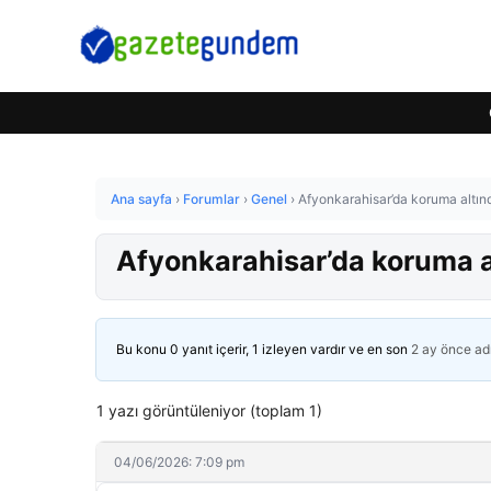
Ana sayfa
›
Forumlar
›
Genel
›
Afyonkarahisar’da koruma altınd
Afyonkarahisar’da koruma al
Bu konu 0 yanıt içerir, 1 izleyen vardır ve en son
2 ay önce
ad
1 yazı görüntüleniyor (toplam 1)
04/06/2026: 7:09 pm