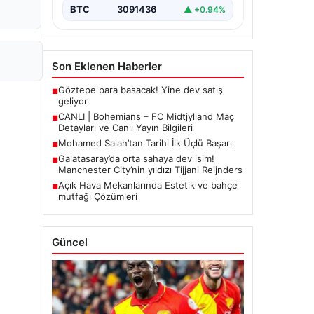
BTC
3091436
▲ +0.94%
Son Eklenen Haberler
Göztepe para basacak! Yine dev satış
■
geliyor
CANLI | Bohemians – FC Midtjylland Maç
■
Detayları ve Canlı Yayın Bilgileri
Mohamed Salah’tan Tarihi İlk Üçlü Başarı
■
Galatasaray’da orta sahaya dev isim!
■
Manchester City’nin yıldızı Tijjani Reijnders
Açık Hava Mekanlarında Estetik ve bahçe
■
mutfağı Çözümleri
Güncel