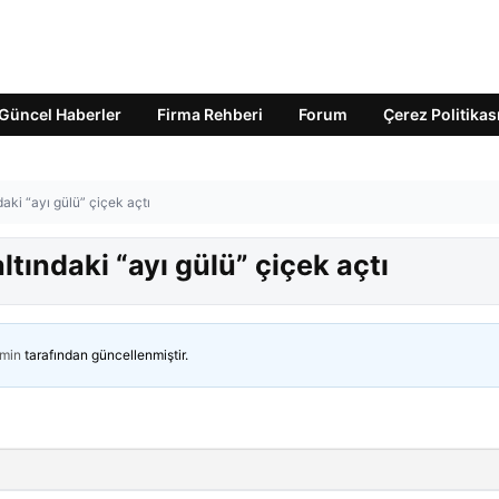
Güncel Haberler
Firma Rehberi
Forum
Çerez Politikas
aki “ayı gülü” çiçek açtı
tındaki “ayı gülü” çiçek açtı
min
tarafından güncellenmiştir.