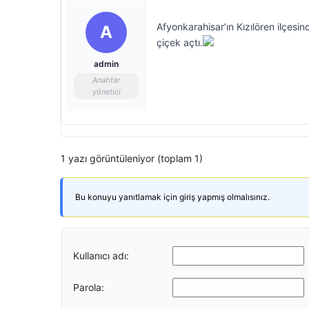
Afyonkarahisar’ın Kızılören ilçesind
A
çiçek açtı.
admin
Anahtar
yönetici
1 yazı görüntüleniyor (toplam 1)
Bu konuyu yanıtlamak için giriş yapmış olmalısınız.
Kullanıcı adı:
Parola: