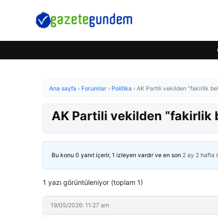
Ana sayfa
›
Forumlar
›
Politika
›
AK Partili vekilden “fakirlik b
AK Partili vekilden “fakirlik
Bu konu 0 yanıt içerir, 1 izleyen vardır ve en son
2 ay 2 hafta
1 yazı görüntüleniyor (toplam 1)
19/05/2026: 11:27 am