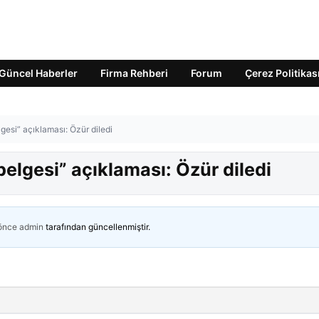
Güncel Haberler
Firma Rehberi
Forum
Çerez Politikas
elgesi” açıklaması: Özür diledi
 belgesi” açıklaması: Özür diledi
 önce
admin
tarafından güncellenmiştir.