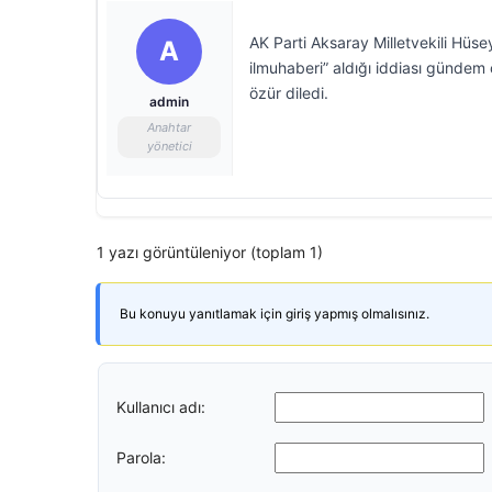
AK Parti Aksaray Milletvekili Hüsey
A
ilmuhaberi” aldığı iddiası günde
özür diledi.
admin
Anahtar
yönetici
1 yazı görüntüleniyor (toplam 1)
Bu konuyu yanıtlamak için giriş yapmış olmalısınız.
Kullanıcı adı:
Parola: