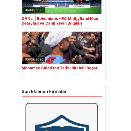
06/08/2026
CANLI | Bohemians – FC Midtjylland Maç
Detayları ve Canlı Yayın Bilgileri
05/08/2026
Mohamed Salah’tan Tarihi İlk Üçlü Başarı
Son Eklenen Firmalar