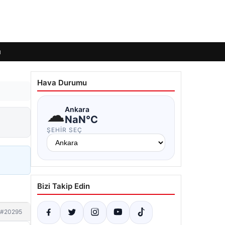
ı
Hava Durumu
☁
Ankara
NaN°C
ŞEHIR SEÇ
Bizi Takip Edin
#20295