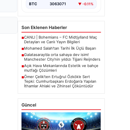
BTC
3063071
▼ -0.11%
Son Eklenen Haberler
CANLI | Bohemians – FC Midtjylland Maç
■
Detayları ve Canlı Yayın Bilgileri
Mohamed Salah’tan Tarihi İlk Üçlü Başarı
■
Galatasaray’da orta sahaya dev isim!
■
Manchester City’nin yıldızı Tijjani Reijnders
Açık Hava Mekanlarında Estetik ve bahçe
■
mutfağı Çözümleri
Ömer Çelik’ten Ertuğrul Özkök’e Sert
■
Tepki: Cumhurbaşkanı Erdoğan’a Yapılan
İthamlar Ahlaki ve Zihinsel Çöküntüdür
Güncel