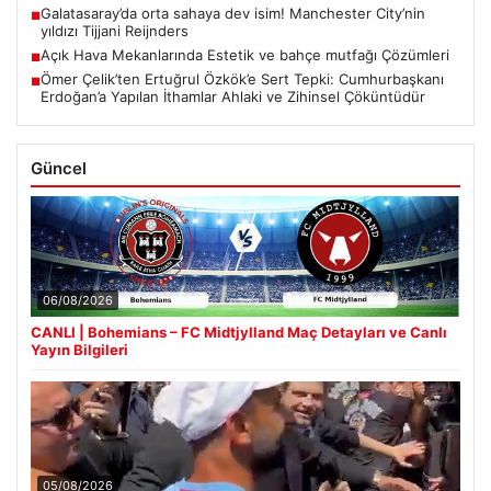
Galatasaray’da orta sahaya dev isim! Manchester City’nin
■
yıldızı Tijjani Reijnders
Açık Hava Mekanlarında Estetik ve bahçe mutfağı Çözümleri
■
Ömer Çelik’ten Ertuğrul Özkök’e Sert Tepki: Cumhurbaşkanı
■
Erdoğan’a Yapılan İthamlar Ahlaki ve Zihinsel Çöküntüdür
Güncel
06/08/2026
CANLI | Bohemians – FC Midtjylland Maç Detayları ve Canlı
Yayın Bilgileri
05/08/2026