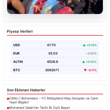
05.08.2026
Mohamed Salah’tan Tarihi İlk Üçlü
Piyasa Verileri
Başarı
Filipinlerli yıldız futbolcu Mohamed Salah, kariyerinde
önemli bir dönüm noktasına imza attı. Takımının
USD
47.70
▲ +0.16%
hücum…
EUR
55.03
• 0.01%
ALTIN
6528.6
▲ +0.55%
BTC
3063071
▼ -0.11%
Son Eklenen Haberler
CANLI | Bohemians – FC Midtjylland Maç Detayları ve Canlı
■
Yayın Bilgileri
Mohamed Salah’tan Tarihi İlk Üçlü Başarı
■