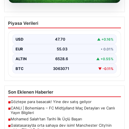
06.08.2026
CANLI | Bohemians – FC Midtjylland
Piyasa Verileri
Maç Detayları ve Canlı Yayın Bilgileri
İngilizce ve İrlanda futbolunun heyecan dolu iki ekibi, 6
Ağustos 2026 tarihinde Dublin’deki Dalymount…
USD
47.70
▲ +0.16%
EUR
55.03
• 0.01%
ALTIN
6528.6
▲ +0.55%
BTC
3063071
▼ -0.11%
Son Eklenen Haberler
Göztepe para basacak! Yine dev satış geliyor
■
CANLI | Bohemians – FC Midtjylland Maç Detayları ve Canlı
■
Yayın Bilgileri
Mohamed Salah’tan Tarihi İlk Üçlü Başarı
■
Galatasaray’da orta sahaya dev isim! Manchester City’nin
■