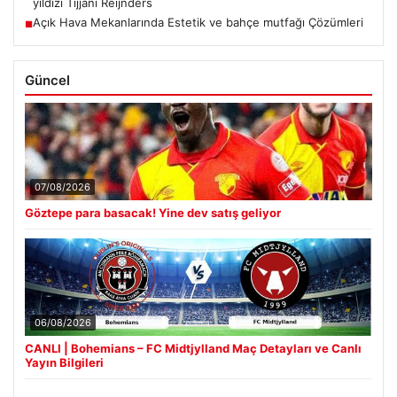
yıldızı Tijjani Reijnders
Açık Hava Mekanlarında Estetik ve bahçe mutfağı Çözümleri
■
Güncel
07/08/2026
Göztepe para basacak! Yine dev satış geliyor
06/08/2026
CANLI | Bohemians – FC Midtjylland Maç Detayları ve Canlı
Yayın Bilgileri