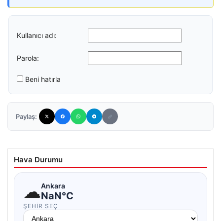
Kullanıcı adı:
Parola:
Beni hatırla
Paylaş:
Hava Durumu
☁
Ankara
NaN°C
ŞEHIR SEÇ