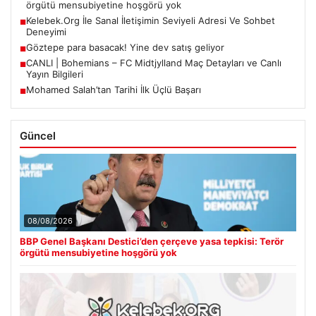
örgütü mensubiyetine hoşgörü yok
Kelebek.Org İle Sanal İletişimin Seviyeli Adresi Ve Sohbet
■
Deneyimi
Göztepe para basacak! Yine dev satış geliyor
■
CANLI | Bohemians – FC Midtjylland Maç Detayları ve Canlı
■
Yayın Bilgileri
Mohamed Salah’tan Tarihi İlk Üçlü Başarı
■
Güncel
08/08/2026
BBP Genel Başkanı Destici’den çerçeve yasa tepkisi: Terör
örgütü mensubiyetine hoşgörü yok