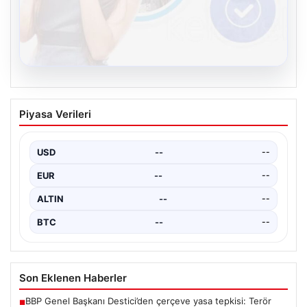
08.08.2026
Kelebek.Org İle Sanal İletişimin Seviyeli
Piyasa Verileri
Adresi Ve Sohbet Deneyimi
Sanal ortamında insanların seviyeli bir şekilde irtibat
oluşturması büyük bir hassasiyet ifade etmektedir.
USD
--
--
Halen…
EUR
--
--
ALTIN
--
--
BTC
--
--
Son Eklenen Haberler
BBP Genel Başkanı Destici’den çerçeve yasa tepkisi: Terör
■