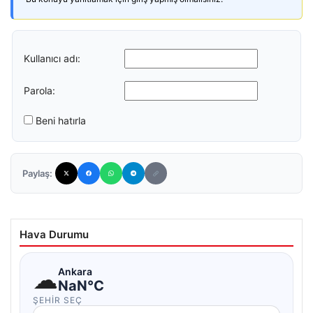
Kullanıcı adı:
Parola:
Beni hatırla
Paylaş:
Hava Durumu
☁
Ankara
NaN°C
ŞEHIR SEÇ