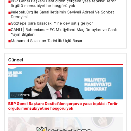
BBP Genel Başkanı Destici’den çerçeve yasa tepkisi: Terör
■
örgütü mensubiyetine hoşgörü yok
Kelebek.Org İle Sanal İletişimin Seviyeli Adresi Ve Sohbet
■
Deneyimi
Göztepe para basacak! Yine dev satış geliyor
■
CANLI | Bohemians – FC Midtjylland Maç Detayları ve Canlı
■
Yayın Bilgileri
Mohamed Salah’tan Tarihi İlk Üçlü Başarı
■
Güncel
08/08/2026
BBP Genel Başkanı Destici’den çerçeve yasa tepkisi: Terör
örgütü mensubiyetine hoşgörü yok