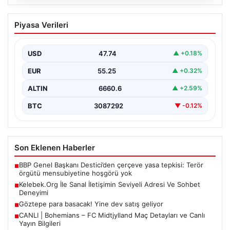
08.08.2026
Kelebek.Org İle Sanal İletişimin Seviyeli
Piyasa Verileri
Adresi Ve Sohbet Deneyimi
Sanal ortamında insanların seviyeli bir şekilde irtibat
oluşturması büyük bir hassasiyet ifade etmektedir.
USD
47.74
▲ +0.18%
Halen…
EUR
55.25
▲ +0.32%
ALTIN
6660.6
▲ +2.59%
BTC
3087292
▼ -0.12%
Son Eklenen Haberler
BBP Genel Başkanı Destici’den çerçeve yasa tepkisi: Terör
■
örgütü mensubiyetine hoşgörü yok
Kelebek.Org İle Sanal İletişimin Seviyeli Adresi Ve Sohbet
■
Deneyimi
Göztepe para basacak! Yine dev satış geliyor
■
CANLI | Bohemians – FC Midtjylland Maç Detayları ve Canlı
■
Yayın Bilgileri