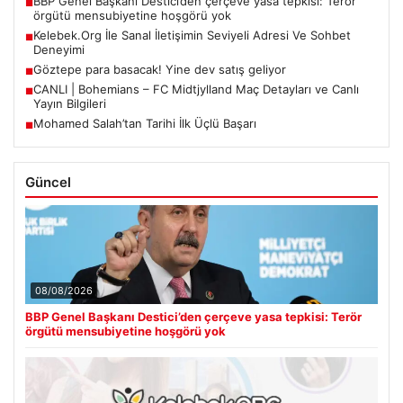
BBP Genel Başkanı Destici’den çerçeve yasa tepkisi: Terör
■
örgütü mensubiyetine hoşgörü yok
Kelebek.Org İle Sanal İletişimin Seviyeli Adresi Ve Sohbet
■
Deneyimi
Göztepe para basacak! Yine dev satış geliyor
■
CANLI | Bohemians – FC Midtjylland Maç Detayları ve Canlı
■
Yayın Bilgileri
Mohamed Salah’tan Tarihi İlk Üçlü Başarı
■
Güncel
08/08/2026
BBP Genel Başkanı Destici’den çerçeve yasa tepkisi: Terör
örgütü mensubiyetine hoşgörü yok