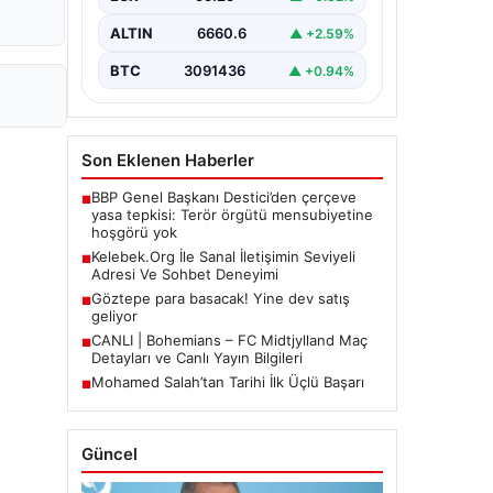
Halen…
ALTIN
6660.6
▲ +2.59%
BTC
3091436
▲ +0.94%
Son Eklenen Haberler
BBP Genel Başkanı Destici’den çerçeve
■
yasa tepkisi: Terör örgütü mensubiyetine
hoşgörü yok
Kelebek.Org İle Sanal İletişimin Seviyeli
■
Adresi Ve Sohbet Deneyimi
Göztepe para basacak! Yine dev satış
■
geliyor
CANLI | Bohemians – FC Midtjylland Maç
■
Detayları ve Canlı Yayın Bilgileri
Mohamed Salah’tan Tarihi İlk Üçlü Başarı
■
Güncel