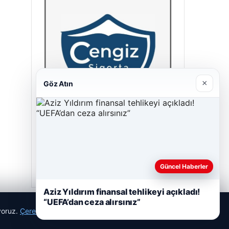
×
Göz Atın
Cengiz Sigorta
23/06/2026
Güncel Haberler
Aziz Yıldırım finansal tehlikeyi açıkladı!
“UEFA’dan ceza alırsınız”
ıyoruz.
Çerez Politikamız
Reddet
Kabul Et