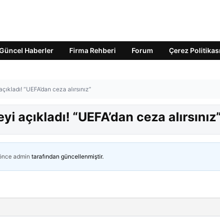
Güncel Haberler
Firma Rehberi
Forum
Çerez Politikas
 açıkladı! “UEFA’dan ceza alırsınız”
eyi açıkladı! “UEFA’dan ceza alırsınız
 önce
admin
tarafından güncellenmiştir.