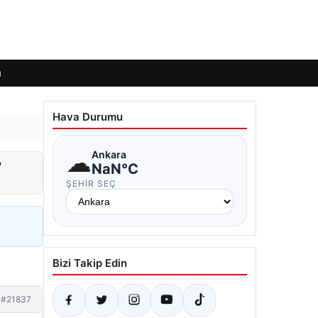
ı
Hava Durumu
☁
Ankara
”
NaN°C
ŞEHIR SEÇ
Bizi Takip Edin
#21837