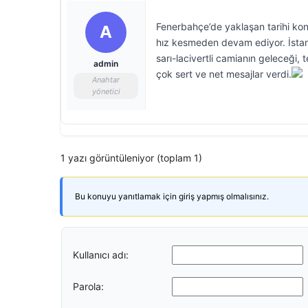
Fenerbahçe’de yaklaşan tarihi kon
A
hız kesmeden devam ediyor. İstanb
sarı-lacivertli camianın geleceği, 
admin
çok sert ve net mesajlar verdi.
Anahtar
yönetici
1 yazı görüntüleniyor (toplam 1)
Bu konuyu yanıtlamak için giriş yapmış olmalısınız.
Kullanıcı adı:
Parola: